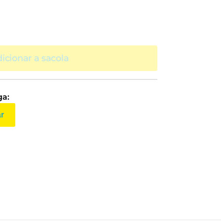
icionar a sacola
ga:
ar