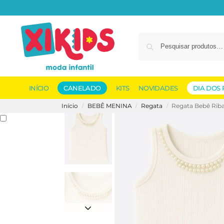
INÍCIO
CANELADO
KITS
NOVIDADES
DIA DOS 
Início
BEBÊ MENINA
Regata
Regata Bebê Rib
/
/
/