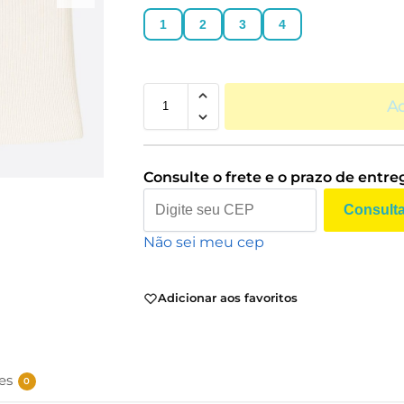
1
2
3
4
Ad
Consulte o frete e o prazo de entre
Consult
Não sei meu cep
Adicionar aos favoritos
es
0