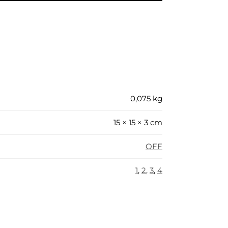
0,075 kg
15 × 15 × 3 cm
OFF
1
,
2
,
3
,
4