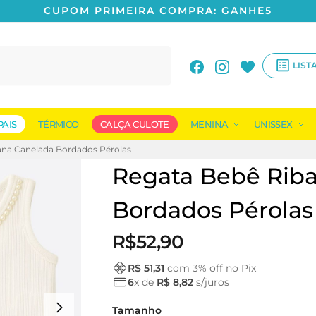
CUPOM PRIMEIRA COMPRA: GANHE5
Pesquisar
LIST
PAIS
TÉRMICO
CALÇA CULOTE
MENINA
UNISSEX
ana Canelada Bordados Pérolas
Regata Bebê Rib
Bordados Pérolas
R$
52,90
R$ 51,31
com
3
% off no Pix
6
x de
R$ 8,82
s/juros
Tamanho