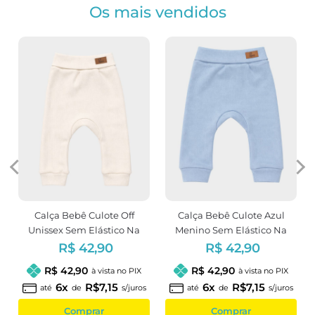
Os mais vendidos
o
Calça Bebê Culote Off
Calça Bebê Culote Azul
Unissex Sem Elástico Na
Menino Sem Elástico Na
Cintura
Cintura
R$ 42,90
R$ 42,90
R$ 42,90
R$ 42,90
à vista no PIX
à vista no PIX
6x
R$7,15
6x
R$7,15
até
de
s/juros
até
de
s/juros
Comprar
Comprar