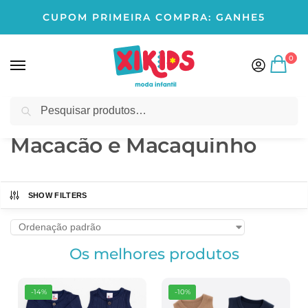
CUPOM PRIMEIRA COMPRA: GANHE5
0
Pesquisar
Início
BEBÊ MENINO
Macacão e Macaquinho
/
/
Macacão e Macaquinho
SHOW FILTERS
Os melhores produtos
-14%
-10%