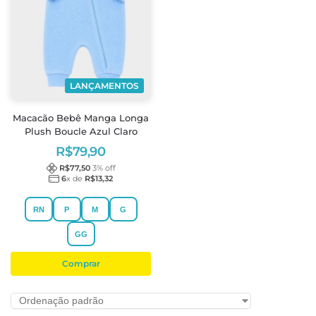
LANÇAMENTOS
Macacão Bebê Manga Longa
Plush Boucle Azul Claro
R$
79,90
R$
77,50
3
% off
6
x de
R$
13,32
RN
P
M
G
GG
Comprar