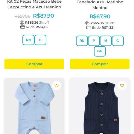
Kit 02 Peças Macacão Bebê
Canelado Azul Marinho
Cappuccino e Azul Menino
Menino
R$
87,90
R$
67,90
R$
97,98
R$
85,26
3
% off
R$
65,86
3
% off
6
x de
R$
14,65
6
x de
R$
11,32
RN
P
RN
P
M
G
GG
Comprar
Comprar