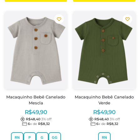
Macaquinho Bebê Canelado
Macaquinho Bebê Canelado
Mescla
Verde
R$
49,90
R$
49,90
R$
48,40
3
% off
R$
48,40
3
% off
6
x de
R$
8,32
6
x de
R$
8,32
RN
P
G
GG
RN