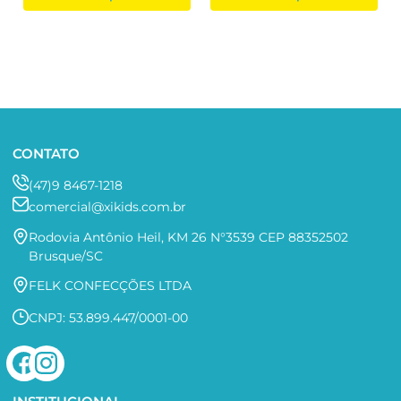
CONTATO
(47)9 8467-1218
comercial@xikids.com.br
Rodovia Antônio Heil, KM 26 N°3539 CEP 88352502
Brusque/SC
FELK CONFECÇÕES LTDA
CNPJ: 53.899.447/0001-00