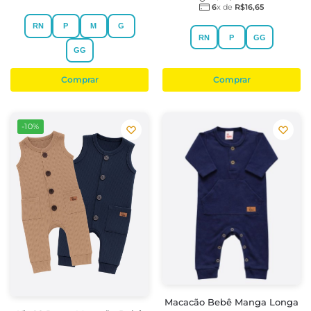
6
x de
R$
16,65
RN
P
M
G
RN
P
GG
GG
Comprar
Comprar
-10%
Macacão Bebê Manga Longa