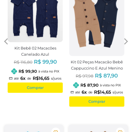
Kit Bebê 02 Macacões
Canelado Azul
R$ 99,90
Kit 02 Peças Macacão Bebê
R$ 116,80
Cappuccino E Azul Menino
R$ 99,90
à vista no PIX
R$ 87,90
R$ 97,98
6x
R$16,65
até
de
s/juros
R$ 87,90
à vista no PIX
Comprar
6x
R$14,65
até
de
s/juros
Comprar