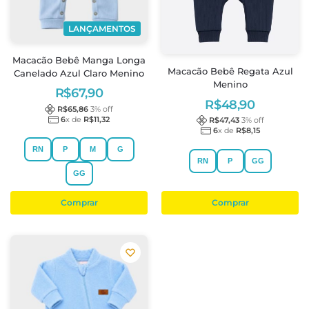
LANÇAMENTOS
Macacão Bebê Manga Longa
Macacão Bebê Regata Azul
Canelado Azul Claro Menino
Menino
R$
67,90
R$
48,90
R$
65,86
3
% off
6
x de
R$
11,32
R$
47,43
3
% off
6
x de
R$
8,15
RN
P
M
G
RN
P
GG
GG
Comprar
Comprar