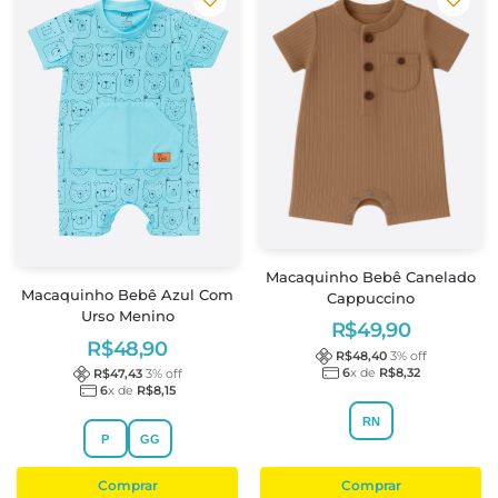
Macaquinho Bebê Canelado
Macaquinho Bebê Azul Com
Cappuccino
Urso Menino
R$
49,90
R$
48,90
R$
48,40
3
% off
6
x de
R$
8,32
R$
47,43
3
% off
6
x de
R$
8,15
RN
P
GG
Comprar
Comprar