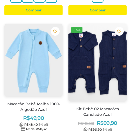
Comprar
Comprar
-14%
Macacão Bebê Malha 100%
Kit Bebê 02 Macacões
Algodão Azul
Canelado Azul
R$
49,90
R$
99,90
R$
116,80
R$
48,40
3
% off
6
x de
R$
8,32
R$
96,90
3
% off