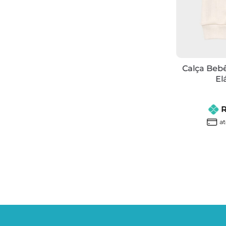
Calça Bebê Culote Pink Menina Sem
Elástico Na Cintura
R$ 42,90
Calça Bebê
R$ 42,90
à vista no PIX
El
6x
R$7,15
até
de
s/juros
R
at