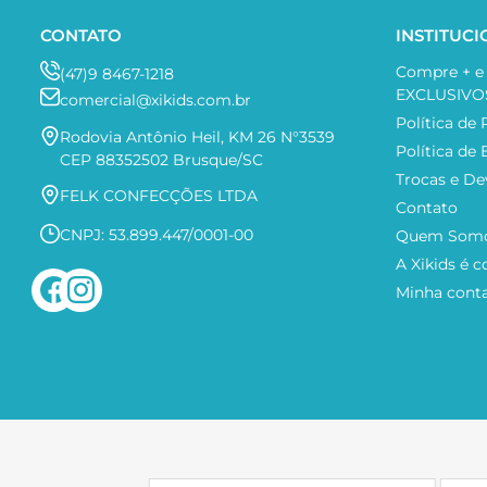
CONTATO
INSTITUC
Compre + 
(47)9 8467-1218
EXCLUSIVO
comercial@xikids.com.br
Política de 
Rodovia Antônio Heil, KM 26 N°3539
Política de
CEP 88352502 Brusque/SC
Trocas e De
FELK CONFECÇÕES LTDA
Contato
CNPJ: 53.899.447/0001-00
Quem Som
A Xikids é c
Minha cont