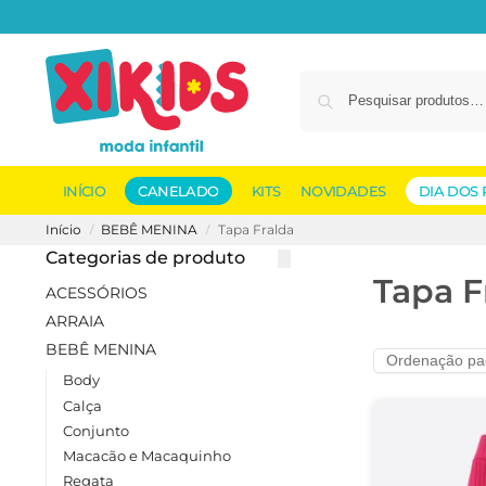
INÍCIO
CANELADO
KITS
NOVIDADES
DIA DOS 
Início
BEBÊ MENINA
Tapa Fralda
/
/
Categorias de produto
Tapa F
ACESSÓRIOS
ARRAIA
BEBÊ MENINA
Body
Calça
Conjunto
Macacão e Macaquinho
Regata