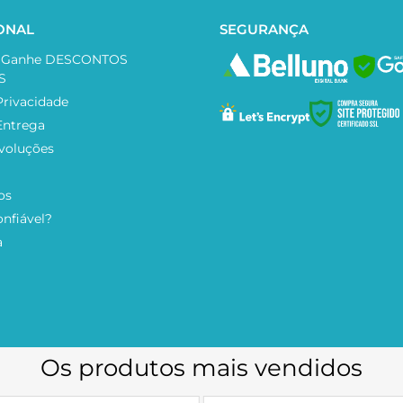
IONAL
SEGURANÇA
e Ganhe DESCONTOS
SAF
S
Privacidade
 Entrega
voluções
os
onfiável?
a