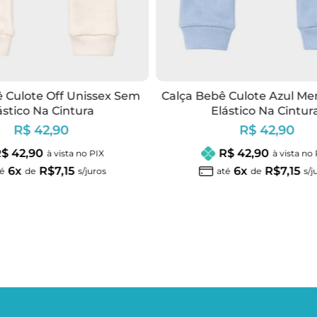
 Culote Off Unissex Sem
Calça Bebê Culote Azul M
ástico Na Cintura
Elástico Na Cintur
R$ 42,90
R$ 42,90
$ 42,90
R$ 42,90
à vista no PIX
à vista no
6x
R$7,15
6x
R$7,15
é
de
s/juros
até
de
s/j