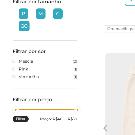
Filtrar por tamanho
P
P
M
G
GG
Filtrar por cor
Mescla
(2)
Pink
(1)
Vermelho
(1)
Filtrar por preço
Preço:
R$40
—
R$50
Filtrar