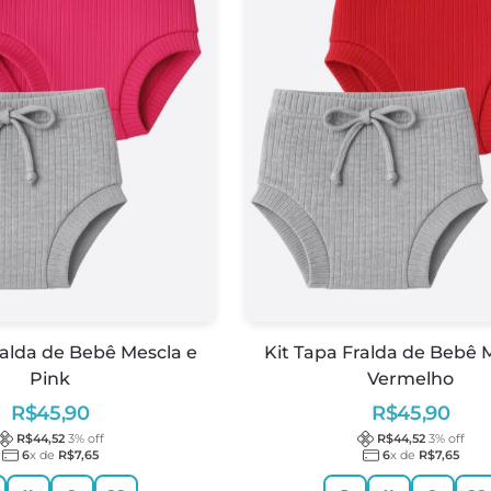
ralda de Bebê Mescla e
Kit Tapa Fralda de Bebê 
Pink
Vermelho
R$
45,90
R$
45,90
R$
44,52
3
% off
R$
44,52
3
% off
6
x de
R$
7,65
6
x de
R$
7,65