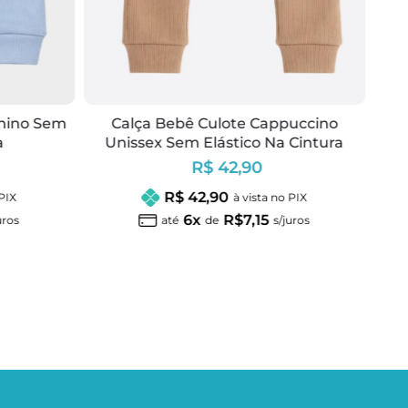
Ca
U
enino Sem
Calça Bebê Culote Cappuccino
a
Unissex Sem Elástico Na Cintura
R$ 42,90
R$ 42,90
 PIX
à vista no PIX
6x
R$7,15
uros
até
de
s/juros