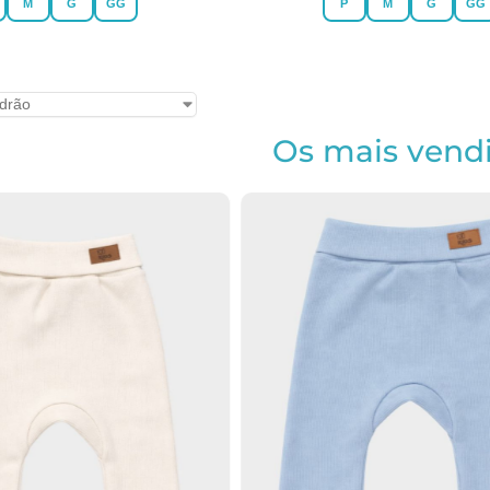
M
G
GG
P
M
G
GG
Os mais vend