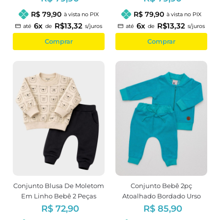
R$ 79,90
R$ 79,90
à vista no PIX
à vista no PIX
6x
R$13,32
6x
R$13,32
até
de
s/juros
até
de
s/juros
Comprar
Comprar
Conjunto Blusa De Moletom
Conjunto Bebê 2pç
Em Linho Bebê 2 Peças
Atoalhado Bordado Urso
Estampa Urso
Verde
R$ 72,90
R$ 85,90