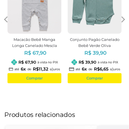
Macacão Bebê Manga
Conjunto Pagão Canelado
Longa Canelado Mescla
Bebê Verde Oliva
Unissex
R$ 67,90
R$ 39,90
R$ 67,90
R$ 39,90
à vista no PIX
à vista no PIX
6x
R$11,32
6x
R$6,65
até
de
s/juros
até
de
s/juros
Comprar
Comprar
Produtos relacionados