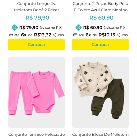
Conjunto Longo De
Conjunto 2 Peças Body Polo
Moletom Bebê 2 Peças
E Colete Azul Claro Menino
Estampa Floral
R$ 79,90
R$ 60,90
R$ 79,90
R$ 60,90
à vista no PIX
à vista no PIX
6x
R$13,32
6x
R$10,15
até
de
s/juros
até
de
s/juros
Comprar
Comprar
Conjunto Térmico Peluciado
Conjunto Blusa De Moletom