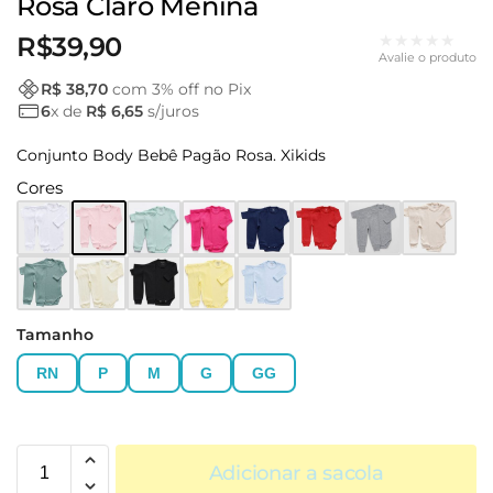
Rosa Claro Menina
★★★★★
R$
39,90
Avalie o produto
R$ 38,70
com
3
% off no Pix
6
x de
R$ 6,65
s/juros
Conjunto Body Bebê Pagão Rosa. Xikids
Cores
Tamanho
RN
P
M
G
GG
Adicionar a sacola