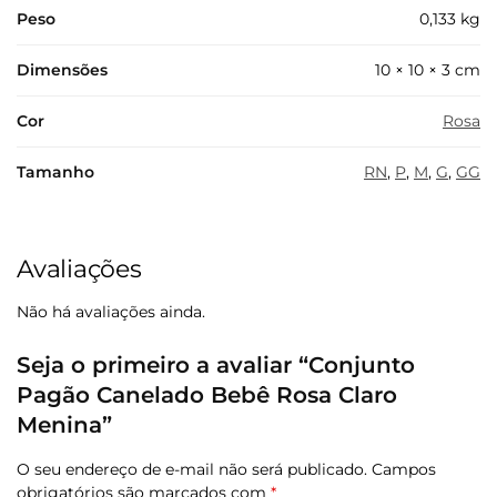
Peso
0,133 kg
Dimensões
10 × 10 × 3 cm
Cor
Rosa
Tamanho
RN
,
P
,
M
,
G
,
GG
Avaliações
Não há avaliações ainda.
Seja o primeiro a avaliar “Conjunto
Pagão Canelado Bebê Rosa Claro
Menina”
O seu endereço de e-mail não será publicado.
Campos
obrigatórios são marcados com
*