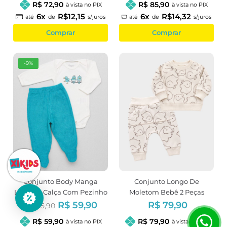
R$ 72,90
R$ 85,90
à vista no PIX
à vista no PIX
6x
R$12,15
6x
R$14,32
até
de
s/juros
até
de
s/juros
Comprar
Comprar
-9%
Conjunto Body Manga
Conjunto Longo De
Longa E Calça Com Pezinho
Moletom Bebê 2 Peças
Atoalhada Verde
Estampa Elefante
R$ 59,90
R$ 79,90
R$ 65,90
R$ 59,90
R$ 79,90
à vista no PIX
à vista no PIX