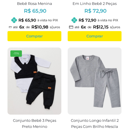
Bebê Rosa Menina
Em Linho Bebê 2 Peças
Estampa Patinhas
R$ 65,90
R$ 72,90
R$ 65,90
R$ 72,90
à vista no PIX
à vista no PIX
6x
R$10,98
6x
R$12,15
até
de
s/juros
até
de
s/juros
Comprar
Comprar
-11%
Conjunto Bebê 3 Peças
Conjunto Longo Infantil 2
Preto Menino
Peças Com Brilho Mescla