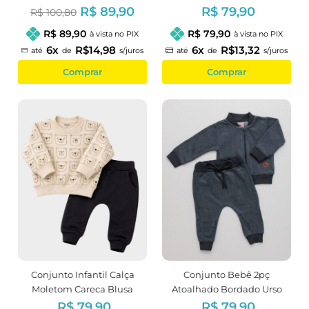
Menina
R$ 89,90
R$ 79,90
R$ 100,80
R$ 89,90
R$ 79,90
à vista no PIX
à vista no PIX
6x
R$14,98
6x
R$13,32
até
de
s/juros
até
de
s/juros
Comprar
Comprar
Conjunto Infantil Calça
Conjunto Bebê 2pç
Moletom Careca Blusa
Atoalhado Bordado Urso
Peluciada Estampa Urso
Cinza
R$ 79,90
R$ 79,90