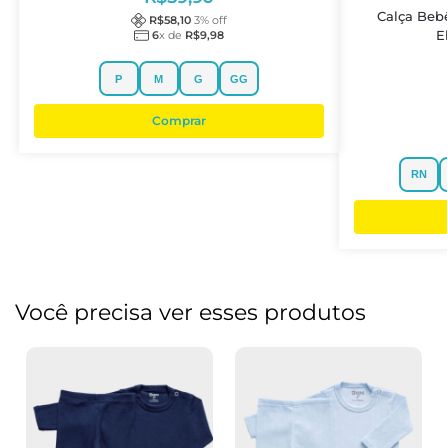
Calça Beb
R$
58,10
3
% off
E
6
x de
R$
9,98
P
M
G
GG
Comprar
RN
Você precisa ver esses produtos