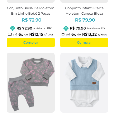
Conjunto Blusa De Moletom
Conjunto Infantil Calça
Em Linho Bebê 2 Peças
Moletom Careca Blusa
Estampa Cereja
Peluciada Estampa
R$ 72,90
R$ 79,90
Patinhas
R$ 72,90
R$ 79,90
à vista no PIX
à vista no PIX
6x
R$12,15
6x
R$13,32
até
de
s/juros
até
de
s/juros
Comprar
Comprar