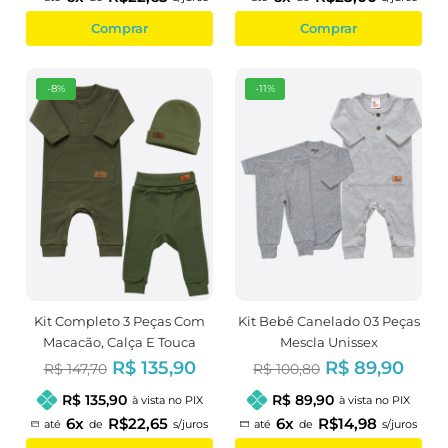
Comprar
Comprar
-8%
-11%
Kit Completo 3 Peças Com
Kit Bebê Canelado 03 Peças
Macacão, Calça E Touca
Mescla Unissex
Verde Unissex
R$ 135,90
R$ 89,90
R$ 147,70
R$ 100,80
R$ 135,90
R$ 89,90
à vista no PIX
à vista no PIX
6x
R$22,65
6x
R$14,98
até
de
s/juros
até
de
s/juros