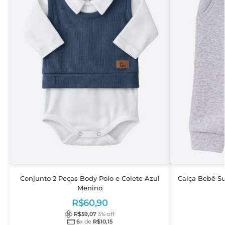
Conjunto 2 Peças Body Polo e Colete Azul
Calça Bebê Su
Menino
R$
60,90
R$
59,07
3
% off
6
x de
R$
10,15