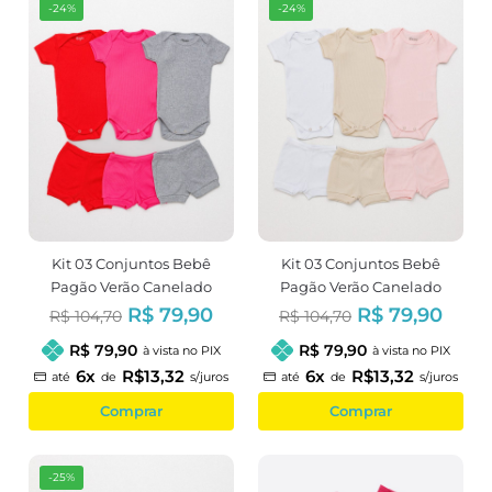
-24%
-24%
Kit 03 Conjuntos Bebê
Kit 03 Conjuntos Bebê
Pagão Verão Canelado
Pagão Verão Canelado
Menina
Menina
R$ 79,90
R$ 79,90
R$ 104,70
R$ 104,70
R$ 79,90
R$ 79,90
à vista no PIX
à vista no PIX
6x
R$13,32
6x
R$13,32
até
de
s/juros
até
de
s/juros
Comprar
Comprar
-25%