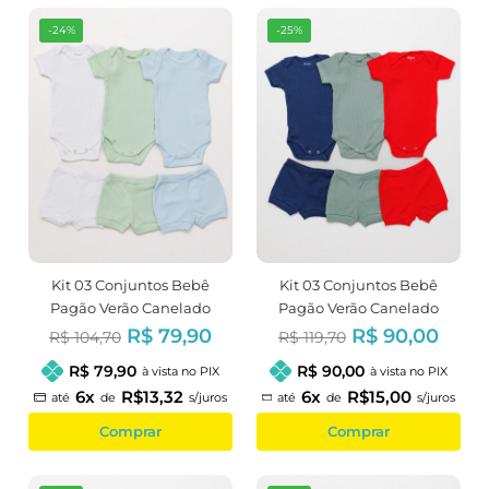
-24%
-25%
Kit 03 Conjuntos Bebê
Kit 03 Conjuntos Bebê
Pagão Verão Canelado
Pagão Verão Canelado
Menino
Menino
R$ 79,90
R$ 90,00
R$ 104,70
R$ 119,70
R$ 79,90
R$ 90,00
à vista no PIX
à vista no PIX
6x
R$13,32
6x
R$15,00
até
de
s/juros
até
de
s/juros
Comprar
Comprar