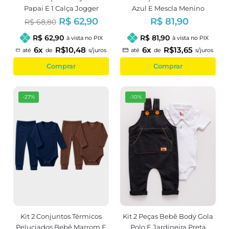
Papai E 1 Calça Jogger
Azul E Mescla Menino
R$ 62,90
R$ 81,90
R$ 68,80
R$ 62,90
R$ 81,90
à vista no PIX
à vista no PIX
6x
R$10,48
6x
R$13,65
até
de
s/juros
até
de
s/juros
Comprar
Comprar
-27%
-10%
Kit 2 Conjuntos Térmicos
Kit 2 Peças Bebê Body Gola
Peluciados Bebê Marrom E
Polo E Jardineira Preta