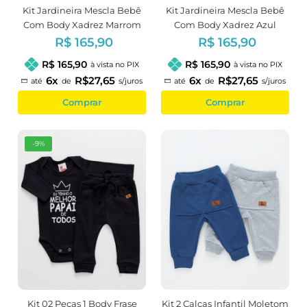
Kit Jardineira Mescla Bebê
Kit Jardineira Mescla Bebê
Com Body Xadrez Marrom
Com Body Xadrez Azul
R$ 165,90
R$ 165,90
R$ 165,90
R$ 165,90
à vista no PIX
à vista no PIX
6x
R$27,65
6x
R$27,65
até
de
s/juros
até
de
s/juros
Comprar
Comprar
-9%
Kit 02 Peças 1 Body Frase
Kit 2 Calças Infantil Moletom