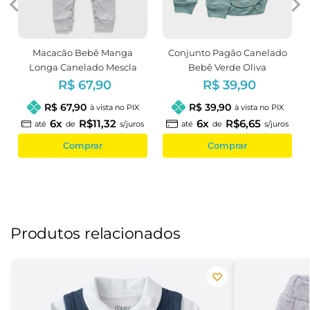
Macacão Bebê Manga
Conjunto Pagão Canelado
Longa Canelado Mescla
Bebê Verde Oliva
Unissex
R$ 67,90
R$ 39,90
R$ 67,90
R$ 39,90
à vista no PIX
à vista no PIX
6x
R$11,32
6x
R$6,65
até
de
s/juros
até
de
s/juros
Comprar
Comprar
Produtos relacionados