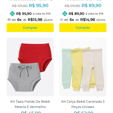
Azul Menino
Menino
R$ 95,90
R$ 89,90
R$ 131,80
R$ 99,80
R$ 95,90
R$ 89,90
à vista no PIX
à vista no PIX
6x
R$15,98
6x
R$14,98
até
de
s/juros
até
de
s/juros
Comprar
Comprar
Kit Tapa Fralda De Bebê
Kit Calça Bebê Canelada 3
Mescla E Vermelho
Peças Unissex