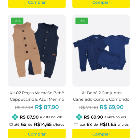
Comprar
Comprar
-10%
-13%
Kit 02 Peças Macacão Bebê
Kit Bebê 2 Conjuntos
Cappuccino E Azul Menino
Canelado Curto E Comprido
Azul Marinho
R$ 87,90
R$ 69,90
R$ 97,98
R$ 79,90
R$ 87,90
R$ 69,90
à vista no PIX
à vista no PIX
6x
R$14,65
6x
R$11,65
até
de
s/juros
até
de
s/juros
Comprar
Comprar