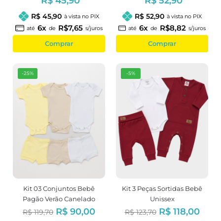
R$ 45,90
R$ 52,90
R$ 45,90
R$ 52,90
à vista no PIX
à vista no PIX
6x
R$7,65
6x
R$8,82
até
de
s/juros
até
de
s/juros
Comprar
Comprar
-25%
-5%
Kit 03 Conjuntos Bebê
Kit 3 Peças Sortidas Bebê
Pagão Verão Canelado
Unissex
Neutro
R$ 90,00
R$ 118,00
R$ 119,70
R$ 123,70