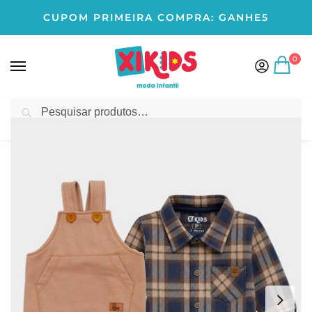
CUPOM PRIMEIRA COMPRA: GANHE5
0
Pesquisar
Início
BEBÊ MENINO
Conjunto
Kit Jardineira Bege Bebê com Body Xadrez Bege
/
/
/