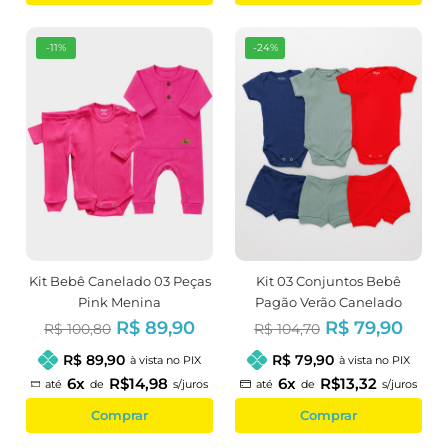
-11%
-24%
Kit Bebê Canelado 03 Peças
Kit 03 Conjuntos Bebê
Pink Menina
Pagão Verão Canelado
Menino
R$ 89,90
R$ 79,90
R$ 100,80
R$ 104,70
R$ 89,90
R$ 79,90
à vista no PIX
à vista no PIX
6x
R$14,98
6x
R$13,32
até
de
s/juros
até
de
s/juros
Comprar
Comprar