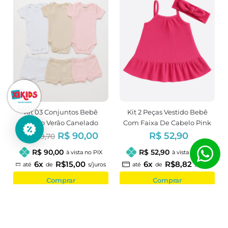
Kit 03 Conjuntos Bebê
Kit 2 Peças Vestido Bebê
Pagão Verão Canelado
Com Faixa De Cabelo Pink
Menina
Menina
R$ 90,00
R$ 52,90
R$ 119,70
R$ 90,00
R$ 52,90
à vista no PIX
à vista no PIX
6x
R$15,00
6x
R$8,82
até
de
s/juros
até
de
s/juros
Comprar
Comprar
-9%