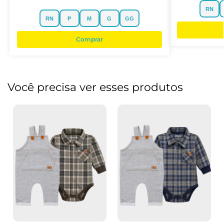
RN
RN
P
M
G
GG
Comprar
Você precisa ver esses produtos