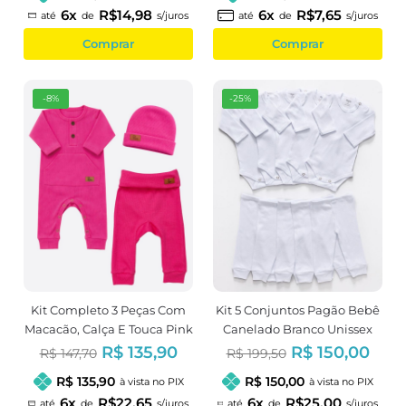
6x
R$14,98
6x
R$7,65
até
de
s/juros
até
de
s/juros
Comprar
Comprar
-8%
-25%
Kit Completo 3 Peças Com
Kit 5 Conjuntos Pagão Bebê
Macacão, Calça E Touca Pink
Canelado Branco Unissex
Menina
R$ 135,90
R$ 150,00
R$ 147,70
R$ 199,50
R$ 135,90
R$ 150,00
à vista no PIX
à vista no PIX
6x
R$22,65
6x
R$25,00
até
de
s/juros
até
de
s/juros