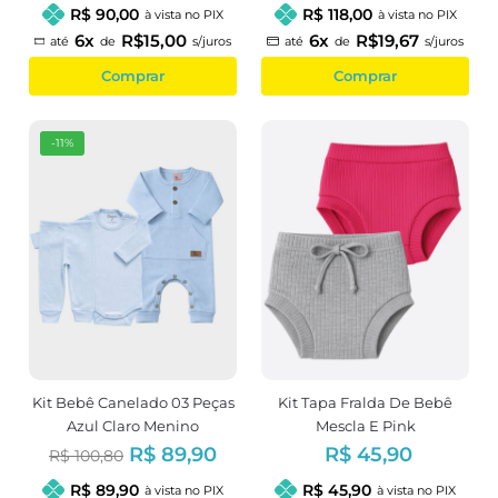
R$ 90,00
R$ 118,00
à vista no PIX
à vista no PIX
6x
R$15,00
6x
R$19,67
até
de
s/juros
até
de
s/juros
Comprar
Comprar
-11%
Kit Bebê Canelado 03 Peças
Kit Tapa Fralda De Bebê
Azul Claro Menino
Mescla E Pink
R$ 89,90
R$ 45,90
R$ 100,80
R$ 89,90
R$ 45,90
à vista no PIX
à vista no PIX