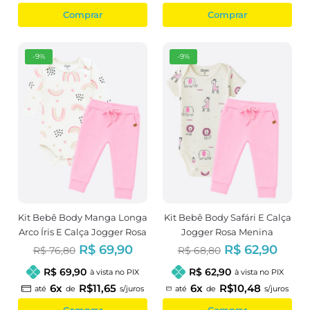
Comprar
Comprar
-9%
-9%
Kit Bebê Body Manga Longa
Kit Bebê Body Safári E Calça
Arco Íris E Calça Jogger Rosa
Jogger Rosa Menina
Menina
R$ 69,90
R$ 62,90
R$ 76,80
R$ 68,80
R$ 69,90
R$ 62,90
à vista no PIX
à vista no PIX
6x
R$11,65
6x
R$10,48
até
de
s/juros
até
de
s/juros