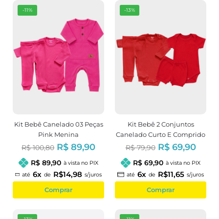
-11%
-13%
Kit Bebê Canelado 03 Peças
Kit Bebê 2 Conjuntos
Pink Menina
Canelado Curto E Comprido
Vermelho
R$ 89,90
R$ 69,90
R$ 100,80
R$ 79,90
R$ 89,90
R$ 69,90
à vista no PIX
à vista no PIX
6x
R$14,98
6x
R$11,65
até
de
s/juros
até
de
s/juros
Comprar
Comprar