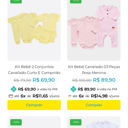
-13%
-11%
Kit Bebê 2 Conjuntos
Kit Bebê Canelado 03 Peças
Canelado Curto E Comprido
Rosa Menina
Amarelo
R$ 69,90
R$ 89,90
R$ 79,90
R$ 100,80
R$ 69,90
R$ 89,90
à vista no PIX
à vista no PIX
6x
R$11,65
6x
R$14,98
até
de
s/juros
até
de
s/juros
Comprar
Comprar
-13%
-19%