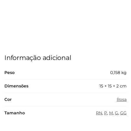
Informação adicional
Peso
0,158 kg
Dimensões
15 × 15 × 2 cm
Cor
Rosa
Tamanho
RN
,
P
,
M
,
G
,
GG