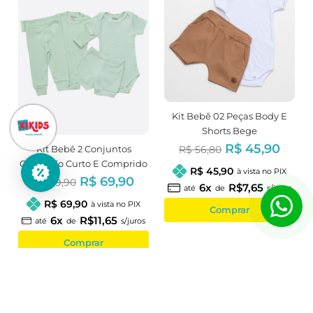
Kit Bebê 02 Peças Body E
Shorts Bege
R$ 45,90
Kit Bebê 2 Conjuntos
R$ 56,80
Canelado Curto E Comprido
R$ 45,90
à vista no PIX
Verde
R$ 69,90
R$ 79,90
6x
R$7,65
até
de
s/juros
R$ 69,90
à vista no PIX
Comprar
6x
R$11,65
até
de
s/juros
Comprar
-19%
-11%