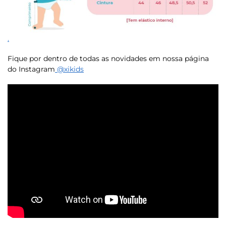
.
Fique por dentro de todas as novidades em nossa página
do Instagram
@xikids