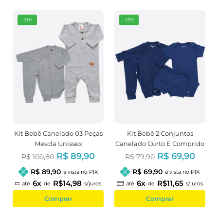
-11%
-13%
Kit Bebê Canelado 03 Peças
Kit Bebê 2 Conjuntos
Mescla Unissex
Canelado Curto E Comprido
Azul Marinho
R$ 89,90
R$ 69,90
R$ 100,80
R$ 79,90
R$ 89,90
R$ 69,90
à vista no PIX
à vista no PIX
6x
R$14,98
6x
R$11,65
até
de
s/juros
até
de
s/juros
Comprar
Comprar