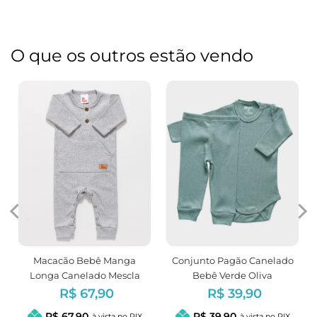
O que os outros estão vendo
Macacão Bebê Manga
Conjunto Pagão Canelado
Longa Canelado Mescla
Bebê Verde Oliva
Unissex
R$ 67,90
R$ 39,90
R$ 67,90
R$ 39,90
à vista no PIX
à vista no PIX