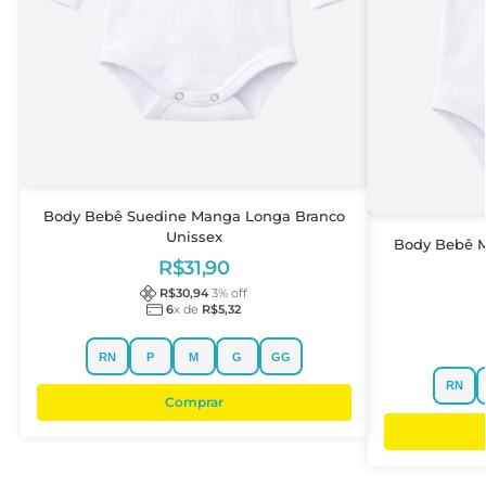
Body Bebê Suedine Manga Longa Branco
Unissex
Body Bebê M
R$
31,90
R$
30,94
3
% off
6
x de
R$
5,32
RN
P
M
G
GG
RN
Comprar