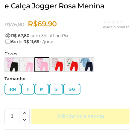
e Calça Jogger Rosa Menina
★★★★★
R$
69,90
R$
76,80
Avalie o produto
R$ 67,80
com
3
% off no Pix
6
x de
R$ 11,65
s/juros
Cores
Tamanho
RN
P
M
G
GG
Adicionar a sacola