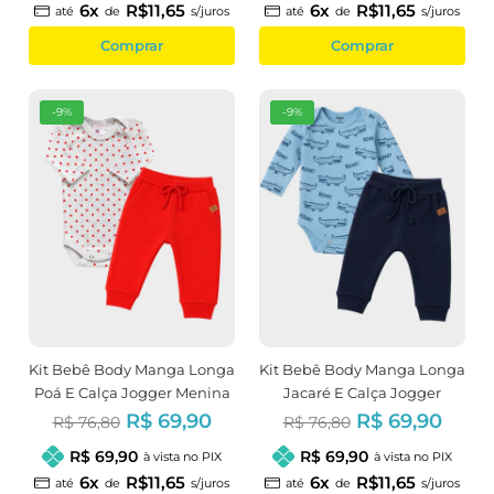
6x
R$11,65
6x
R$11,65
até
de
s/juros
até
de
s/juros
Comprar
Comprar
-9%
-9%
Kit Bebê Body Manga Longa
Kit Bebê Body Manga Longa
Poá E Calça Jogger Menina
Jacaré E Calça Jogger
Menino
R$ 69,90
R$ 69,90
R$ 76,80
R$ 76,80
R$ 69,90
R$ 69,90
à vista no PIX
à vista no PIX
6x
R$11,65
6x
R$11,65
até
de
s/juros
até
de
s/juros