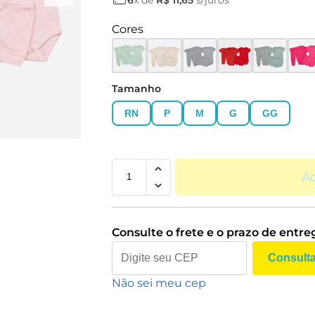
Cores
Tamanho
RN
P
M
G
GG
Ad
Consulte o frete e o prazo de entre
Consult
Não sei meu cep