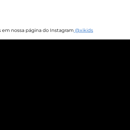
s em nossa página do Instagram
@xikids