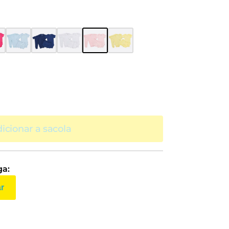
icionar a sacola
ga:
ar