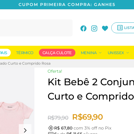
CUPOM PRIMEIRA COMPRA: GANHE5
Pesquisar
LIST
PAIS
TÉRMICO
CALÇA CULOTE
MENINA
UNISSEX
lado Curto e Comprido Rosa
Oferta!
Kit Bebê 2 Conju
Curto e Comprido
R$
69,90
R$
79,90
R$ 67,80
com
3
% off no Pix
6
x de
R$ 11,65
s/juros