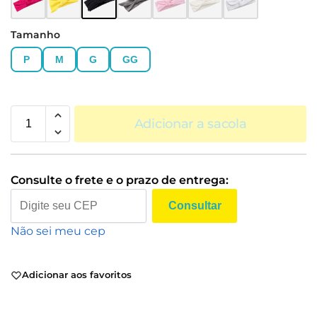
Tamanho
P
M
G
GG
Adicionar a sacola
Consulte o frete e o prazo de entrega:
Consultar
Não sei meu cep
Adicionar aos favoritos