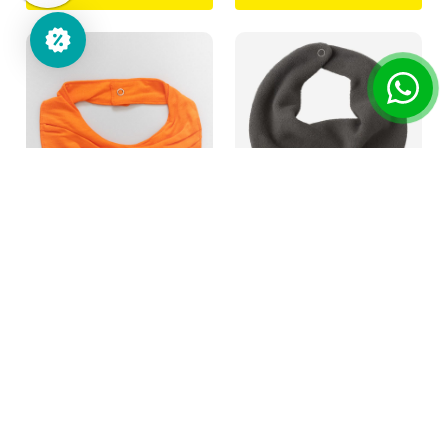
Babador Bebê Bandana
Babador Bebê Bandana
Impermeável Laranja
Atoalhada Cinza
R$ 29,90
R$ 35,90
R$ 29,90
R$ 35,90
à vista no PIX
à vista no PIX
5x
R$5,98
6x
R$5,98
até
de
s/juros
até
de
s/juros
Comprar
Comprar