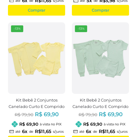
6x
R$11,65
5x
R$5,98
até
de
s/juros
até
de
s/juros
Comprar
Comprar
-13%
-13%
Kit Bebê 2 Conjuntos
Kit Bebê 2 Conjuntos
Canelado Curto E Comprido
Canelado Curto E Comprido
Amarelo
Verde
R$ 69,90
R$ 69,90
R$ 79,90
R$ 79,90
R$ 69,90
R$ 69,90
à vista no PIX
à vista no PIX
6x
R$11,65
6x
R$11,65
até
de
s/juros
até
de
s/juros