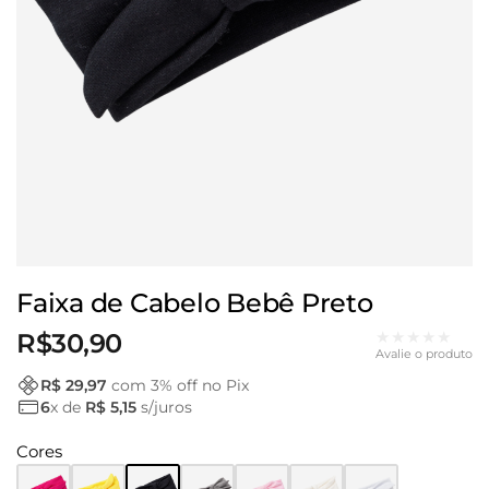
Faixa de Cabelo Bebê Preto
★★★★★
R$
30,90
Avalie o produto
R$ 29,97
com
3
% off no Pix
6
x de
R$ 5,15
s/juros
Cores