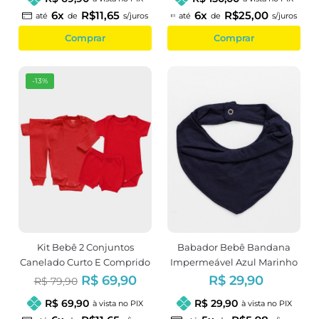
6x
R$11,65
6x
R$25,00
até
de
s/juros
até
de
s/juros
Comprar
Comprar
-13%
Kit Bebê 2 Conjuntos
Babador Bebê Bandana
Canelado Curto E Comprido
Impermeável Azul Marinho
Vermelho
R$ 69,90
R$ 29,90
R$ 79,90
R$ 69,90
R$ 29,90
à vista no PIX
à vista no PIX