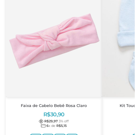
Faixa de Cabelo Bebê Rosa Claro
Kit Tou
R$
30,90
R$
29,97
3
% off
6
x de
R$
5,15