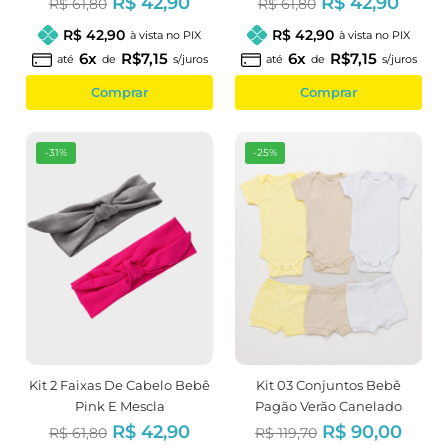
R$ 42,90
R$ 42,90
R$ 61,80
R$ 61,80
R$ 42,90
R$ 42,90
à vista no PIX
à vista no PIX
6x
R$7,15
6x
R$7,15
até
de
s/juros
até
de
s/juros
Comprar
Comprar
-31%
-25%
Kit 2 Faixas De Cabelo Bebê
Kit 03 Conjuntos Bebê
Pink E Mescla
Pagão Verão Canelado
Neutro
R$ 42,90
R$ 90,00
R$ 61,80
R$ 119,70