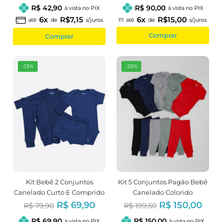
R$ 42,90
R$ 90,00
à vista no PIX
à vista no PIX
6x
R$7,15
6x
R$15,00
até
de
s/juros
até
de
s/juros
Comprar
Comprar
-13%
-25%
Kit Bebê 2 Conjuntos
Kit 5 Conjuntos Pagão Bebê
Canelado Curto E Comprido
Canelado Colorido
Azul Marinho
R$ 69,90
R$ 150,00
R$ 79,90
R$ 199,50
R$ 69,90
R$ 150,00
à vista no PIX
à vista no PIX