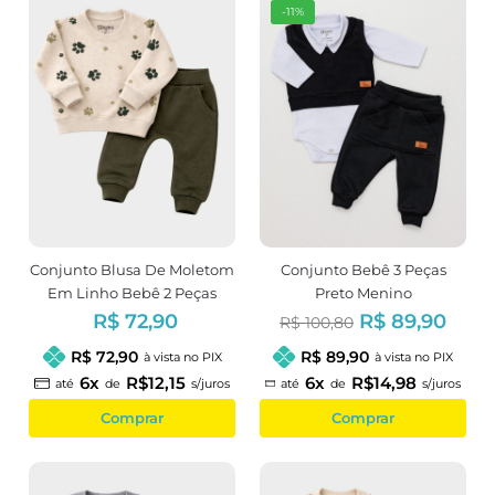
-11%
Conjunto Blusa De Moletom
Conjunto Bebê 3 Peças
Em Linho Bebê 2 Peças
Preto Menino
Estampa Patinhas
R$ 72,90
R$ 89,90
R$ 100,80
R$ 72,90
R$ 89,90
à vista no PIX
à vista no PIX
6x
R$12,15
6x
R$14,98
até
de
s/juros
até
de
s/juros
Comprar
Comprar