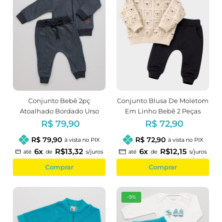
Conjunto Bebê 2pç
Conjunto Blusa De Moletom
Atoalhado Bordado Urso
Em Linho Bebê 2 Peças
Cinza
Estampa Urso
R$ 79,90
R$ 72,90
R$ 79,90
R$ 72,90
à vista no PIX
à vista no PIX
6x
R$13,32
6x
R$12,15
até
de
s/juros
até
de
s/juros
Comprar
Comprar
-9%