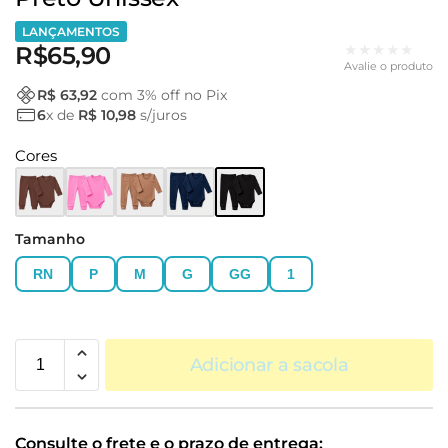
LANÇAMENTOS
★★★★★
R$
65,90
Avalie o produto
R$ 63,92
com
3
% off no Pix
6
x de
R$ 10,98
s/juros
Cores
Tamanho
RN
P
M
G
GG
1
Adicionar a sacola
Consulte o frete e o prazo de entrega: