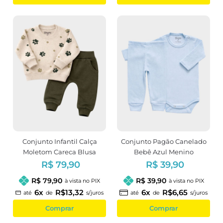
Conjunto Infantil Calça
Conjunto Pagão Canelado
Moletom Careca Blusa
Bebê Azul Menino
Peluciada Estampa
R$ 79,90
R$ 39,90
Patinhas
R$ 79,90
R$ 39,90
à vista no PIX
à vista no PIX
6x
R$13,32
6x
R$6,65
até
de
s/juros
até
de
s/juros
Comprar
Comprar