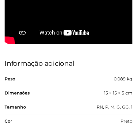
Informação adicional
Peso
0,089 kg
Dimensões
15 × 15 × 5 cm
Tamanho
RN
,
P
,
M
,
G
,
GG
,
1
Cor
Preto