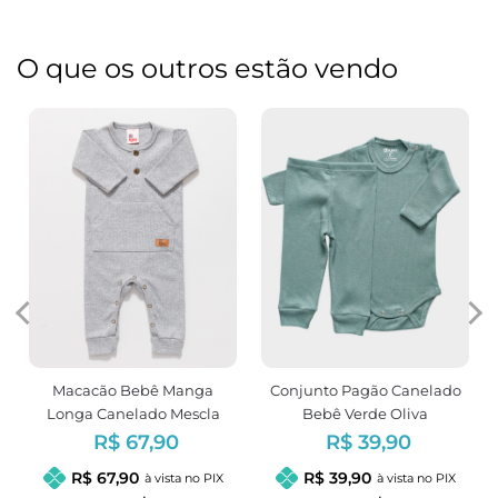
O que os outros estão vendo
Macacão Bebê Manga
Conjunto Pagão Canelado
Longa Canelado Mescla
Bebê Verde Oliva
Unissex
R$ 67,90
R$ 39,90
R$ 67,90
R$ 39,90
à vista no PIX
à vista no PIX