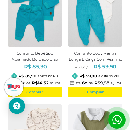
Conjunto Bebê 2pç
Conjunto Body Manga
Atoalhado Bordado Urso
Longa E Calça Com Pezinho
Verde
Atoalhada Verde
R$ 85,90
R$ 59,90
R$ 65,90
R$ 85,90
R$ 59,90
à vista no PIX
à vista no PIX
6x
R$14,32
6x
R$9,98
até
de
s/juros
até
de
s/juros
Comprar
Comprar