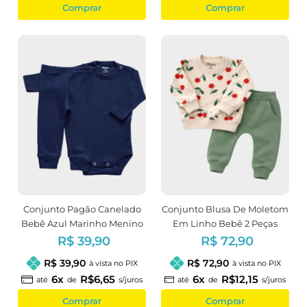
Comprar
Comprar
Conjunto Pagão Canelado
Conjunto Blusa De Moletom
Bebê Azul Marinho Menino
Em Linho Bebê 2 Peças
Estampa Cereja
R$ 39,90
R$ 72,90
R$ 39,90
R$ 72,90
à vista no PIX
à vista no PIX
6x
R$6,65
6x
R$12,15
até
de
s/juros
até
de
s/juros
Comprar
Comprar