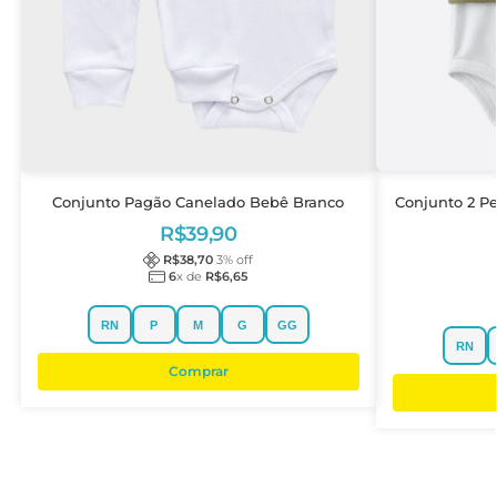
Conjunto Pagão Canelado Bebê Branco
Conjunto 2 Pe
R$
39,90
R$
38,70
3
% off
6
x de
R$
6,65
RN
P
M
G
GG
RN
Comprar