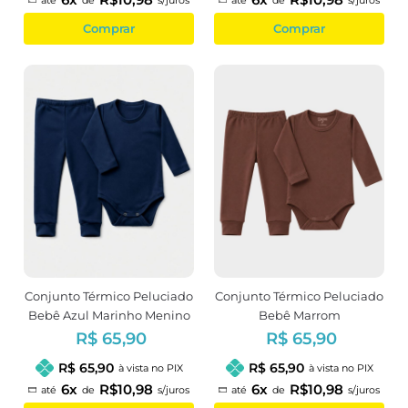
até
de
s/juros
até
de
s/juros
Comprar
Comprar
Conjunto Térmico Peluciado
Conjunto Térmico Peluciado
Bebê Azul Marinho Menino
Bebê Marrom
R$ 65,90
R$ 65,90
R$ 65,90
R$ 65,90
à vista no PIX
à vista no PIX
6x
R$10,98
6x
R$10,98
até
de
s/juros
até
de
s/juros