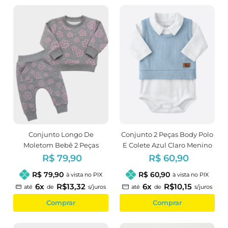
Conjunto Longo De
Conjunto 2 Peças Body Polo
Moletom Bebê 2 Peças
E Colete Azul Claro Menino
Estampa Floral
R$ 79,90
R$ 60,90
R$ 79,90
R$ 60,90
à vista no PIX
à vista no PIX
6x
R$13,32
6x
R$10,15
até
de
s/juros
até
de
s/juros
Comprar
Comprar