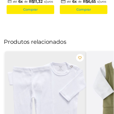
6x
R$11,32
6x
R$6,65
até
de
s/juros
até
de
s/juros
Comprar
Comprar
Produtos relacionados