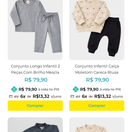
Conjunto Longo Infantil 2
Conjunto Infantil Calça
Peças Com Brilho Mescla
Moletom Careca Blusa
Menina
Peluciada Estampa Urso
R$ 79,90
R$ 79,90
R$ 79,90
R$ 79,90
à vista no PIX
à vista no PIX
6x
R$13,32
6x
R$13,32
até
de
s/juros
até
de
s/juros
Comprar
Comprar