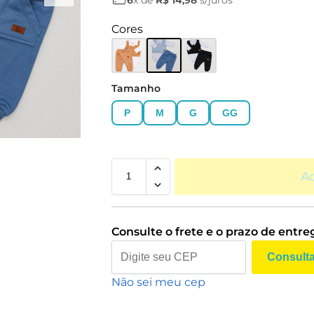
Cores
Tamanho
P
M
G
GG
Ad
Consulte o frete e o prazo de entre
Consult
Não sei meu cep