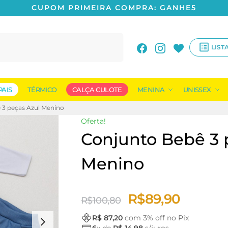
CUPOM PRIMEIRA COMPRA: GANHE5
Pesquisar
LIST
PAIS
TÉRMICO
CALÇA CULOTE
MENINA
UNISSEX
 3 peças Azul Menino
Oferta!
Conjunto Bebê 3 
Menino
R$
89,90
R$
100,80
R$ 87,20
com
3
% off no Pix
6
x de
R$ 14,98
s/juros