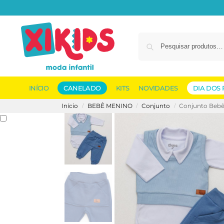
INÍCIO
CANELADO
KITS
NOVIDADES
DIA DOS 
Início
BEBÊ MENINO
Conjunto
Conjunto Bebê
/
/
/