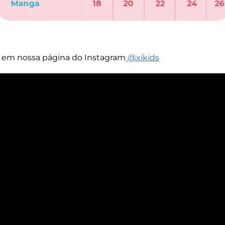
s em nossa página do Instagram
@xikids