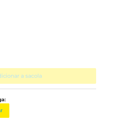
icionar a sacola
ga:
ar