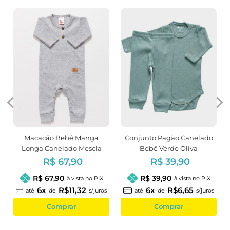
o
Macacão Bebê Manga
Conjunto Pagão Canelado
Longa Canelado Mescla
Bebê Verde Oliva
Unissex
R$ 67,90
R$ 39,90
R$ 67,90
R$ 39,90
à vista no PIX
à vista no PIX
6x
R$11,32
6x
R$6,65
até
de
s/juros
até
de
s/juros
Comprar
Comprar