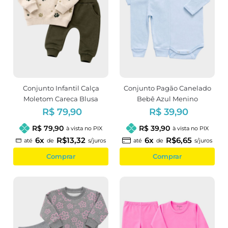
Conjunto Infantil Calça
Conjunto Pagão Canelado
Moletom Careca Blusa
Bebê Azul Menino
Peluciada Estampa
R$ 79,90
R$ 39,90
Patinhas
R$ 79,90
R$ 39,90
à vista no PIX
à vista no PIX
6x
R$13,32
6x
R$6,65
até
de
s/juros
até
de
s/juros
Comprar
Comprar