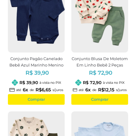
Conjunto Pagão Canelado
Conjunto Blusa De Moletom
Bebê Azul Marinho Menino
Em Linho Bebê 2 Peças
Estampa Cereja
R$ 39,90
R$ 72,90
R$ 39,90
R$ 72,90
à vista no PIX
à vista no PIX
6x
R$6,65
6x
R$12,15
até
de
s/juros
até
de
s/juros
Comprar
Comprar