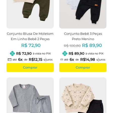
Conjunto Blusa De Moletom
Conjunto Bebê 3 Peças
Em Linho Bebê 2 Peças
Preto Menino
Estampa Patinhas
R$ 72,90
R$ 89,90
R$ 100,80
R$ 72,90
R$ 89,90
à vista no PIX
à vista no PIX
6x
R$12,15
6x
R$14,98
até
de
s/juros
até
de
s/juros
Comprar
Comprar