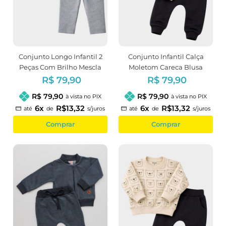
Conjunto Longo Infantil 2
Conjunto Infantil Calça
Peças Com Brilho Mescla
Moletom Careca Blusa
Menina
Peluciada Estampa Urso
R$ 79,90
R$ 79,90
R$ 79,90
R$ 79,90
à vista no PIX
à vista no PIX
6x
R$13,32
6x
R$13,32
até
de
s/juros
até
de
s/juros
Comprar
Comprar