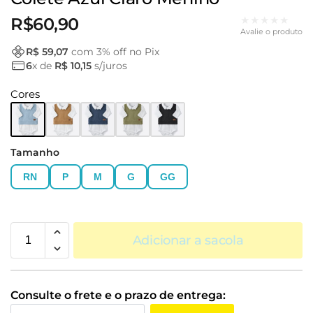
★★★★★
R$
60,90
Avalie o produto
R$ 59,07
com
3
% off no Pix
6
x de
R$ 10,15
s/juros
Cores
Tamanho
RN
P
M
G
GG
Adicionar a sacola
Consulte o frete e o prazo de entrega: