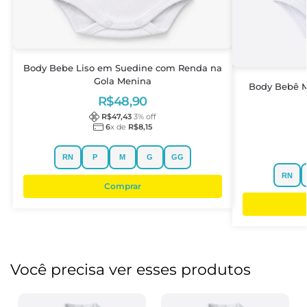
Body Bebe Liso em Suedine com Renda na
Gola Menina
Body Bebê M
R$
48,90
R$
47,43
3
% off
6
x de
R$
8,15
RN
P
M
G
GG
RN
Comprar
Você precisa ver esses produtos