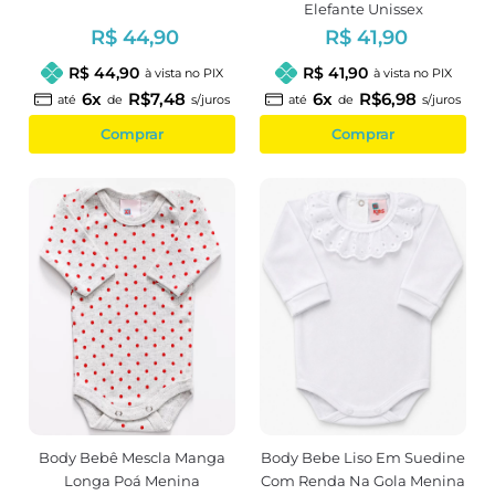
Elefante Unissex
R$ 44,90
R$ 41,90
R$ 44,90
R$ 41,90
à vista no PIX
à vista no PIX
6x
R$7,48
6x
R$6,98
até
de
s/juros
até
de
s/juros
Comprar
Comprar
Body Bebê Mescla Manga
Body Bebe Liso Em Suedine
Longa Poá Menina
Com Renda Na Gola Menina