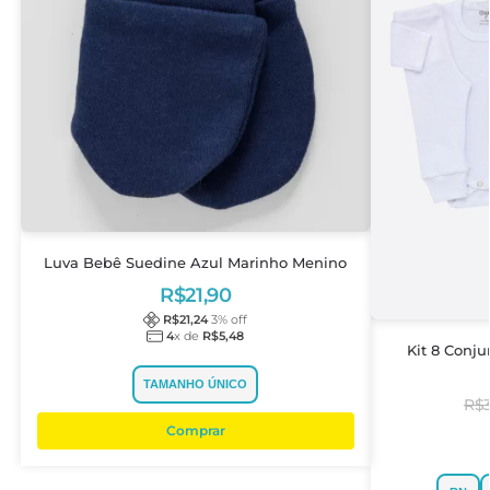
Luva Bebê Suedine Azul Marinho Menino
R$
21,90
R$
21,24
3
% off
4
x de
R$
5,48
Kit 8 Conj
TAMANHO ÚNICO
R$
Comprar