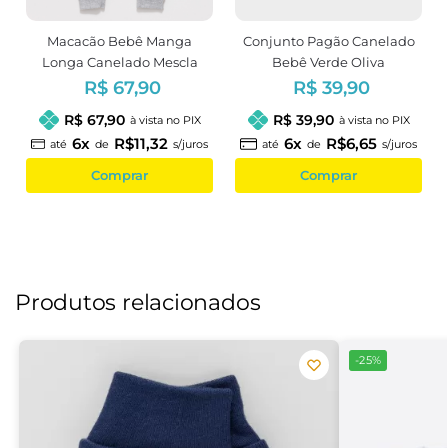
Macacão Bebê Manga
Conjunto Pagão Canelado
Longa Canelado Mescla
Bebê Verde Oliva
Unissex
R$ 67,90
R$ 39,90
R$ 67,90
R$ 39,90
à vista no PIX
à vista no PIX
6x
R$11,32
6x
R$6,65
até
de
s/juros
até
de
s/juros
Comprar
Comprar
Produtos relacionados
-25%