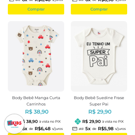
Comprar
Comprar
Body Bebê Manga Curta
Body Bebê Suedine Frase
Carrinhos
Super Pai
R$ 38,90
R$ 29,90
R$ 38,90
R$ 29,90
à vista no PIX
à vista no PIX
6x
R$6,48
5x
R$5,98
até
de
s/juros
até
de
s/juros