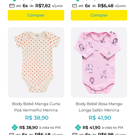
6x
R$7,82
6x
R$6,48
até
de
s/juros
até
de
s/juros
Comprar
Comprar
Body Bebê Manga Curta
Body Bebê Rosa Manga
Poá Vermelho Menina
Longa Safári Menina
R$ 38,90
R$ 41,90
R$ 38,90
R$ 41,90
à vista no PIX
à vista no PIX
6x
R$6,48
6x
R$6,98
até
de
s/juros
até
de
s/juros