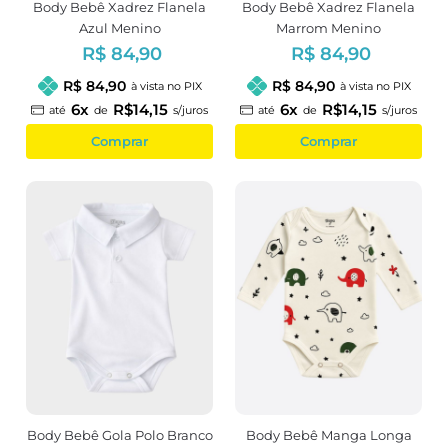
Body Bebê Xadrez Flanela
Body Bebê Xadrez Flanela
Azul Menino
Marrom Menino
R$ 84,90
R$ 84,90
R$ 84,90
R$ 84,90
à vista no PIX
à vista no PIX
6x
R$14,15
6x
R$14,15
até
de
s/juros
até
de
s/juros
Comprar
Comprar
Body Bebê Gola Polo Branco
Body Bebê Manga Longa