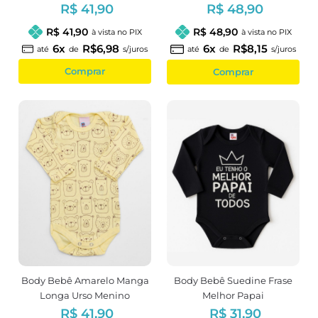
R$ 41,90
R$ 48,90
R$ 41,90
R$ 48,90
à vista no PIX
à vista no PIX
6x
R$6,98
6x
R$8,15
até
de
s/juros
até
de
s/juros
Comprar
Comprar
Body Bebê Amarelo Manga
Body Bebê Suedine Frase
Longa Urso Menino
Melhor Papai
R$ 41,90
R$ 31,90