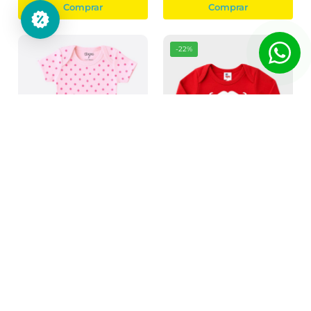
Comprar
Comprar
-22%
Body Bebê Manga Curta
Body Bebê Suedine Frase
Poá Rosa Menina
Melhor Papai Do Mundo
R$ 38,90
R$ 24,90
R$ 31,90
R$ 38,90
R$ 24,90
à vista no PIX
à vista no PIX
6x
R$6,48
4x
R$6,23
até
de
s/juros
até
de
s/juros
Comprar
Comprar