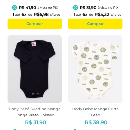
R$ 41,90
R$ 31,90
à vista no PIX
à vista no PIX
6x
R$6,98
6x
R$5,32
até
de
s/juros
até
de
s/juros
Comprar
Comprar
Body Bebê Suedine Manga
Body Bebê Manga Curta
Longa Preto Unissex
Leão
R$ 31,90
R$ 38,90