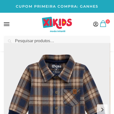
CUPOM PRIMEIRA COMPRA: GANHE5
0
Pesquisar
Início
BEBÊ MENINO
Body
Body Bebê Xadrez Flanela Bege Menino
/
/
/