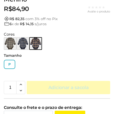
★★★★★
R$
84,90
Avalie o produto
R$ 82,35
com
3
% off no Pix
6
x de
R$ 14,15
s/juros
Cores
Tamanho
P
Adicionar a sacola
Consulte o frete e o prazo de entrega: