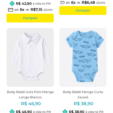
6x
R$6,48
até
de
s/juros
R$ 42,90
à vista no PIX
6x
R$7,15
até
de
s/juros
Comprar
Comprar
Body Bebê Gola Polo Manga
Body Bebê Manga Curta
Longa Branco
Jacaré
R$ 46,90
R$ 38,90
R$ 46,90
R$ 38,90
à vista no PIX
à vista no PIX