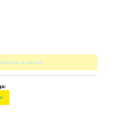
icionar a sacola
ga:
ar