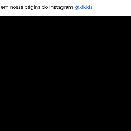
s em nossa página do Instagram
@xikids