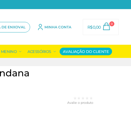
0
R$
0,00
A DE ENXOVAL
MINHA CONTA
MENINO
ACESSÓRIOS
AVALIAÇÃO DO CLIENTE
andana
★★★★★
Avalie o produto