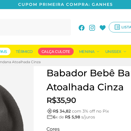
CUPOM PRIMEIRA COMPRA: GANHE5
Pesquisar
LIST
PAIS
TÉRMICO
CALÇA CULOTE
MENINA
UNISSEX
ndana Atoalhada Cinza
Babador Bebê B
Atoalhada Cinza
R$
35,90
R$ 34,82
com
3
% off no Pix
6
x de
R$ 5,98
s/juros
Cores