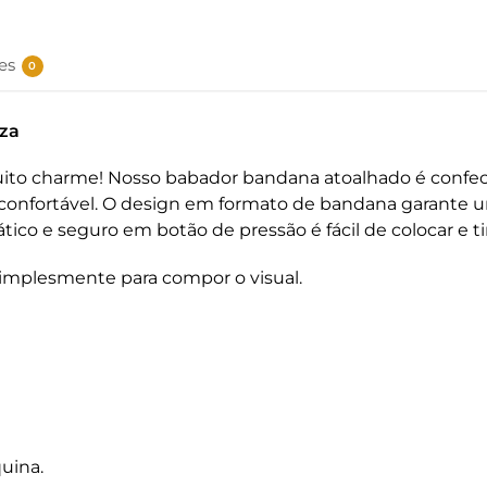
es
0
za
ito charme! Nosso babador bandana atoalhado é confecc
nfortável. O design em formato de bandana garante um 
ico e seguro em botão de pressão é fácil de colocar e tir
 simplesmente para compor o visual.
uina.