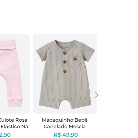
-25%
Kit 6 Conjunto
Bebê Ne
R$
R$ 239,40
Culote Rosa
Macaquinho Bebê
Elástico Na
Canelado Mescla
R$ 180,00
à
ura
2,90
R$ 49,90
6x
R$3
até
de