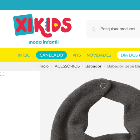
INÍCIO
CANELADO
KITS
NOVIDADES
DIA DOS 
Início
ACESSÓRIOS
Babador
Babador Bebê Ba
/
/
/