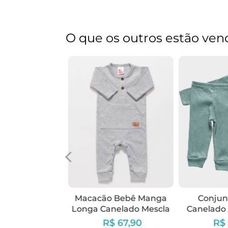
O que os outros estão ven
o Bebê Manga
anelado Azul
nho Menino
$ 67,90
Macacão Bebê Manga
Conjun
Longa Canelado Mescla
Canelado
,90
à vista no PIX
Unissex
O
R$ 67,90
R$ 
R$11,32
de
s/juros