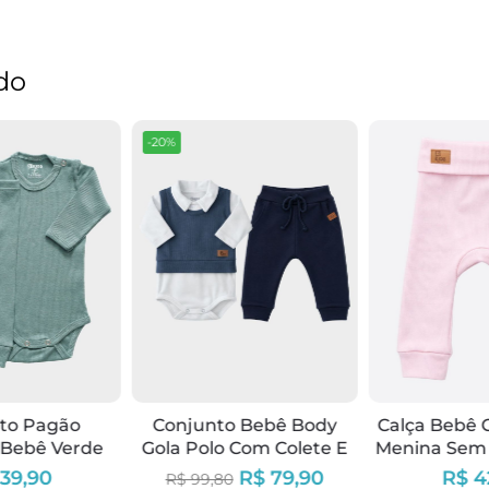
do
-20%
to Pagão
Conjunto Bebê Body
Calça Bebê 
 Bebê Verde
Gola Polo Com Colete E
Menina Sem 
liva
Calça Jogger Azul
Cint
39,90
R$ 79,90
R$ 4
R$ 99,80