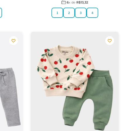
6
x de
R$
13,32
1
2
3
4