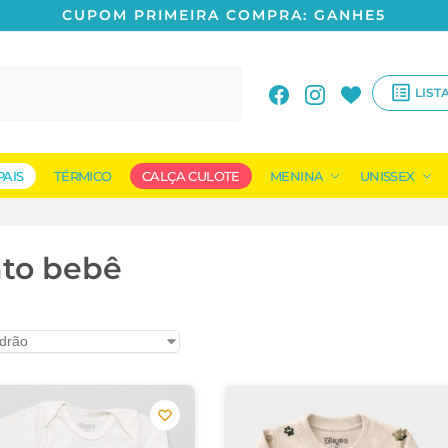
CUPOM PRIMEIRA COMPRA: GANHE5
Pesquisar
LIST
PAIS
TÉRMICO
CALÇA CULOTE
MENINA
UNISSEX
nto bebê