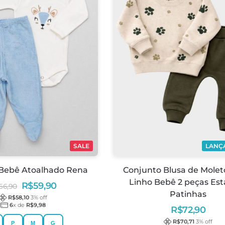
SALE
LANÇ
Bebê Atoalhado Rena
Conjunto Blusa de Mol
Linho Bebê 2 peças Es
R$
59,90
66,90
Patinhas
R$
58,10
3
% off
6
x de
R$
9,98
R$
72,90
R$
70,71
3
% off
P
M
G