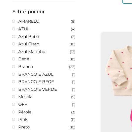
Filtrar por cor
AMARELO
(8)
AZUL
(4)
Azul Bebê
(2)
Azul Claro
(10)
Azul Marinho
(13)
Bege
(10)
Branco
(22)
BRANCO E AZUL
(1)
BRANCO E BEGE
(1)
BRANCO E VERDE
(1)
Mescla
(9)
OFF
(1)
Pérola
(3)
Pink
(11)
Preto
(10)