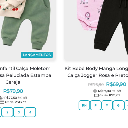
LANÇAMENTOS
nfantil Calça Moletom
Kit Bebê Body Manga Longa
usa Peluciada Estampa
Calça Jogger Rosa e Pret
Cereja
R$
69,90
R$
76,80
R$
79,90
R$
67,80
3
% off
6
x de
R$
11,65
R$
77,50
3
% off
6
x de
R$
13,32
RN
P
M
G
2
3
4