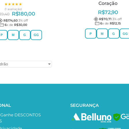
Coração
★★★★★
★★★★★
(1 avaliação)
R$
72,90
R$
180,00
39,40
R$
70,71
3
% off
R$
174,60
3
% off
6
x de
R$
12,15
6
x de
R$
30,00
P
M
G
GG
P
M
G
GG
IONAL
SEGURANÇA
e Ganhe DESCONTOS
SAF
S
Privacidade