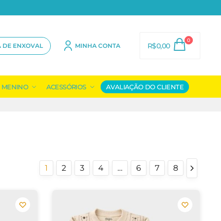
0
R$
0,00
A DE ENXOVAL
MINHA CONTA
MENINO
ACESSÓRIOS
AVALIAÇÃO DO CLIENTE
1
2
3
4
…
6
7
8