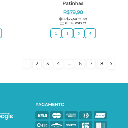
Patinhas
R$
79,90
R$
77,50
3
% off
6
x de
R$
13,32
1
2
3
4
1
2
3
4
…
6
7
8
PAGAMENTO
E BROWSING