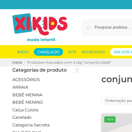
INÍCIO
CANELADO
KITS
NOVIDADES
DIA DOS 
Início
Produtos marcados com a tag “conjunto bebê”
/
Categorias de produto
conju
ACESSÓRIOS
ARRAIA
BEBÊ MENINA
BEBÊ MENINO
Calça Culote
Canelado
-10%
Categoria Secreta