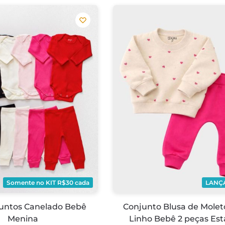
Somente no KIT R$30 cada
LANÇ
juntos Canelado Bebê
Conjunto Blusa de Mol
Menina
Linho Bebê 2 peças Es