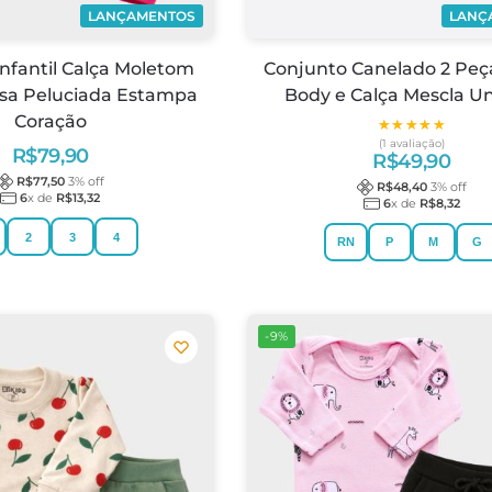
LANÇAMENTOS
LANÇ
nfantil Calça Moletom
Conjunto Canelado 2 Peç
usa Peluciada Estampa
Body e Calça Mescla Un
Coração
★★★★★
★★★★★
(1 avaliação)
R$
79,90
R$
49,90
R$
77,50
3
% off
R$
48,40
3
% off
6
x de
R$
13,32
6
x de
R$
8,32
2
3
4
RN
P
M
G
-9%