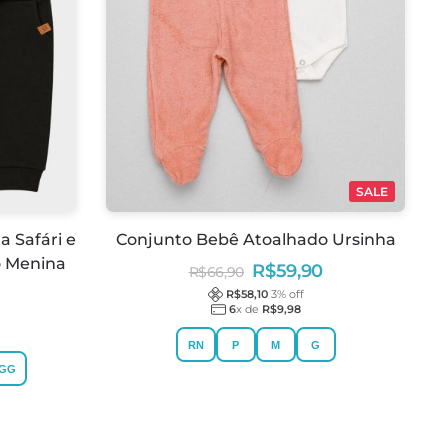
SALE
 Safári e
Conjunto Bebê Atoalhado Ursinha
o Menina
R$
59,90
R$
66,90
R$
58,10
3
% off
6
x de
R$
9,98
RN
P
M
G
GG