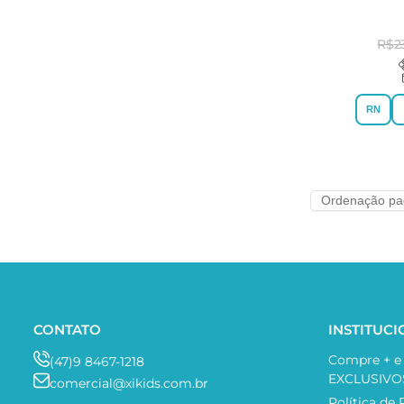
R$
2
RN
CONTATO
INSTITUC
Compre + 
(47)9 8467-1218
EXCLUSIVO
comercial@xikids.com.br
Política de 