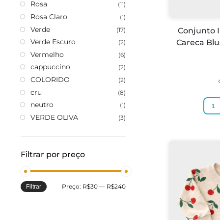
Rosa
(11)
Rosa Claro
(1)
Verde
(17)
Conjunto I
Verde Escuro
Careca Bl
(2)
Vermelho
(6)
cappuccino
(2)
COLORIDO
(2)
cru
(8)
neutro
(1)
1
VERDE OLIVA
(3)
Filtrar por preço
Preço:
R$30
—
R$240
Filtrar