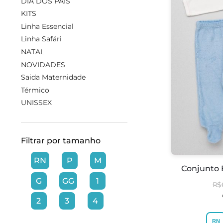
DIA DOS PAIS
KITS
Linha Essencial
Linha Safári
NATAL
NOVIDADES
Saida Maternidade
Térmico
UNISSEX
Filtrar por tamanho
RN
P
M
Conjunto 
G
GG
1
R$
2
3
4
RN