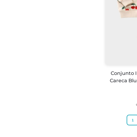
Conjunto I
Careca Bl
1