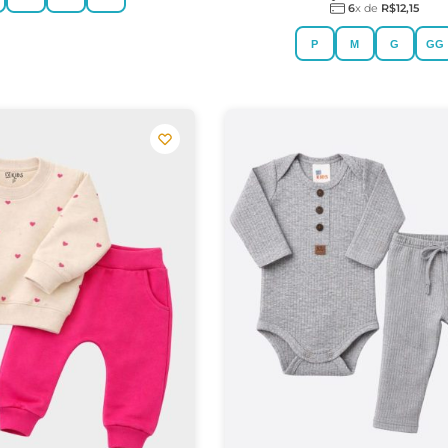
6
x de
R$
12,15
P
M
G
GG