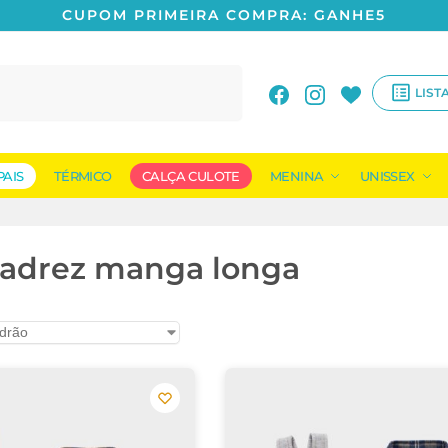
CUPOM PRIMEIRA COMPRA: GANHE5
Pesquisar
LIST
PAIS
TÉRMICO
CALÇA CULOTE
MENINA
UNISSEX
xadrez manga longa