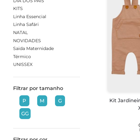
DIA DOS PAIS
KITS
Linha Essencial
Linha Safári
NATAL
NOVIDADES
Saida Maternidade
Térmico
UNISSEX
Filtrar por tamanho
Kit Jardine
P
M
G
GG
Filtrar por cor