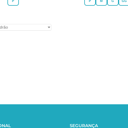
P
P
M
G
GG
IONAL
SEGURANÇA