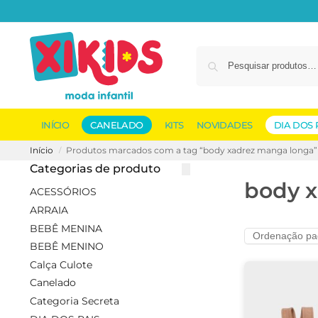
INÍCIO
CANELADO
KITS
NOVIDADES
DIA DOS 
Início
Produtos marcados com a tag “body xadrez manga longa”
/
Categorias de produto
body 
ACESSÓRIOS
ARRAIA
BEBÊ MENINA
BEBÊ MENINO
Calça Culote
Canelado
Categoria Secreta