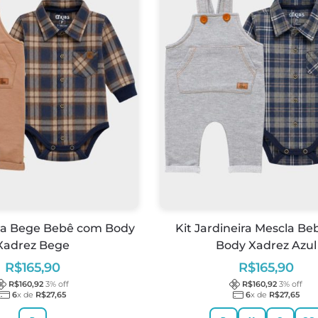
ira Bege Bebê com Body
Kit Jardineira Mescla B
Xadrez Bege
Body Xadrez Azul
R$
165,90
R$
165,90
R$
160,92
3
% off
R$
160,92
3
% off
6
x de
R$
27,65
6
x de
R$
27,65