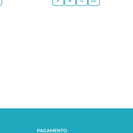
P
M
G
GG
PAGAMENTO