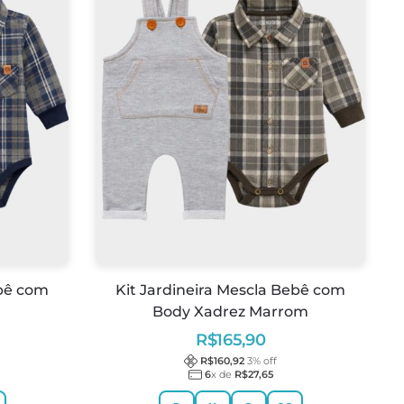
ebê com
Kit Jardineira Mescla Bebê com
Body Xadrez Marrom
R$
165,90
R$
160,92
3
% off
6
x de
R$
27,65