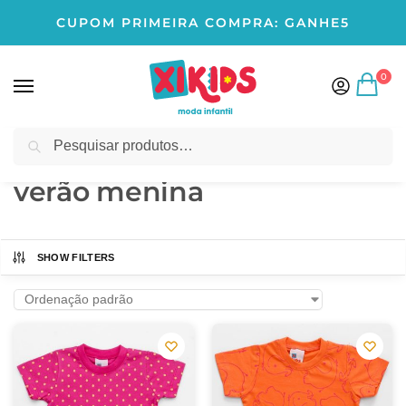
CUPOM PRIMEIRA COMPRA: GANHE5
0
Pesquisar
Início
Produtos marcados com a tag “verão menina”
/
verão menina
SHOW FILTERS