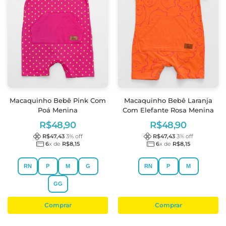
Macaquinho Bebê Pink Com
Macaquinho Bebê Laranja
Poá Menina
Com Elefante Rosa Menina
R$
48,90
R$
48,90
R$
47,43
3
% off
R$
47,43
3
% off
6
x de
R$
8,15
6
x de
R$
8,15
RN
P
M
G
RN
P
M
GG
Comprar
Comprar