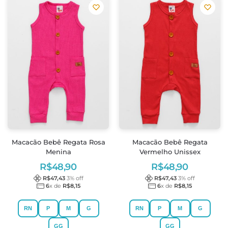
Macacão Bebê Regata Rosa
Macacão Bebê Regata
Menina
Vermelho Unissex
R$
48,90
R$
48,90
R$
47,43
3
% off
R$
47,43
3
% off
6
x de
R$
8,15
6
x de
R$
8,15
RN
P
M
G
RN
P
M
G
GG
GG