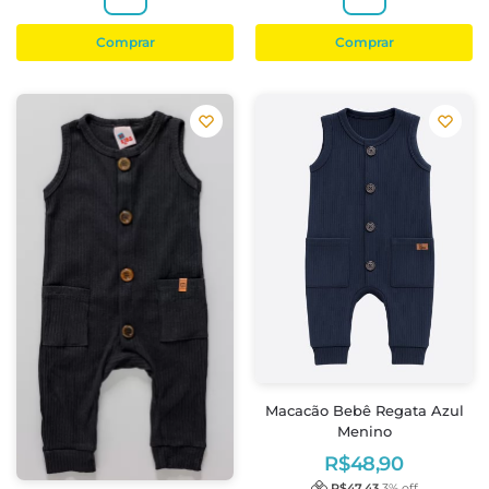
Comprar
Comprar
Macacão Bebê Regata Azul
Menino
R$
48,90
R$
47,43
3
% off