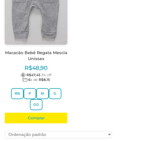
Macacão Bebê Regata Mescla
Unissex
R$
48,90
R$
47,43
3
% off
6
x de
R$
8,15
RN
P
M
G
GG
Comprar