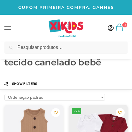
CUPOM PRIMEIRA COMPRA: GANHE5
0
Pesquisar
Início
Produtos marcados com a tag “tecido canelado bebê”
/
tecido canelado bebê
SHOW FILTERS
-5%