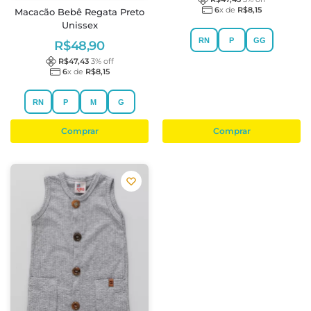
6
x de
R$
8,15
Macacão Bebê Regata Preto
Unissex
RN
P
GG
R$
48,90
R$
47,43
3
% off
6
x de
R$
8,15
RN
P
M
G
Comprar
Comprar