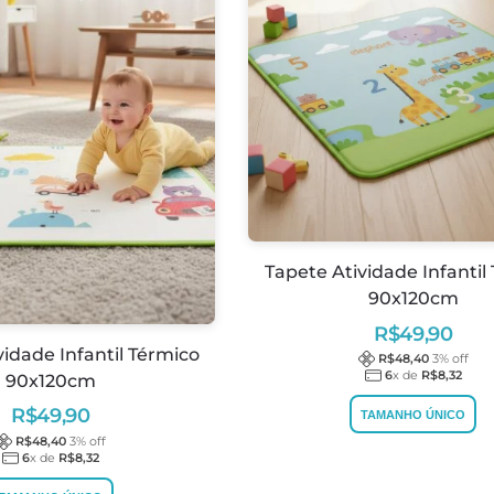
Tapete Atividade Infantil
90x120cm
R$
49,90
vidade Infantil Térmico
R$
48,40
3
% off
6
x de
R$
8,32
90x120cm
R$
49,90
TAMANHO ÚNICO
R$
48,40
3
% off
6
x de
R$
8,32