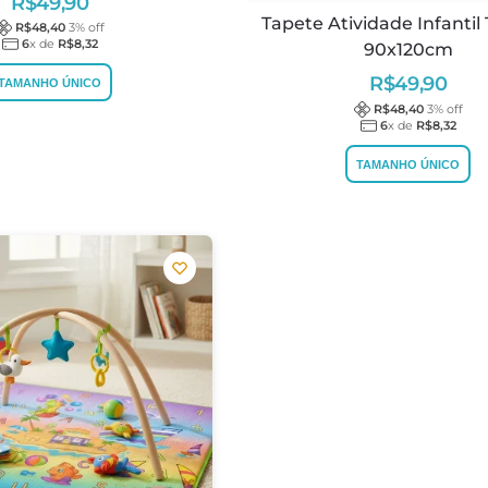
R$
49,90
Tapete Atividade Infantil
R$
48,40
3
% off
6
x de
R$
8,32
90x120cm
R$
49,90
TAMANHO ÚNICO
R$
48,40
3
% off
6
x de
R$
8,32
TAMANHO ÚNICO