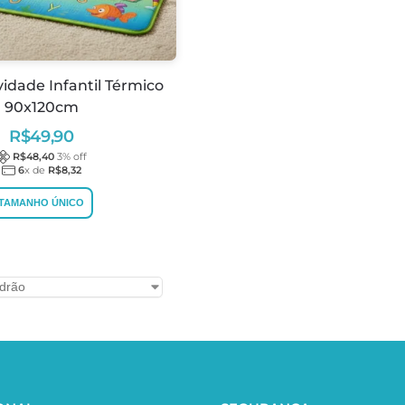
vidade Infantil Térmico
90x120cm
R$
49,90
R$
48,40
3
% off
6
x de
R$
8,32
TAMANHO ÚNICO