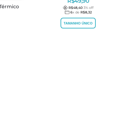
R$
49,90
 Térmico
R$
48,40
3
% off
6
x de
R$
8,32
TAMANHO ÚNICO