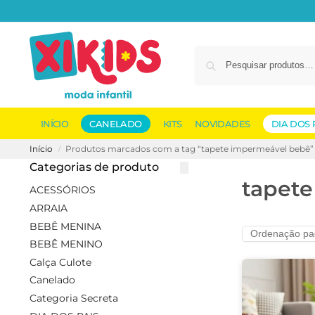
INÍCIO
CANELADO
KITS
NOVIDADES
DIA DOS 
Início
Produtos marcados com a tag “tapete impermeável bebê”
/
Categorias de produto
tapet
ACESSÓRIOS
ARRAIA
BEBÊ MENINA
BEBÊ MENINO
Calça Culote
Canelado
Categoria Secreta