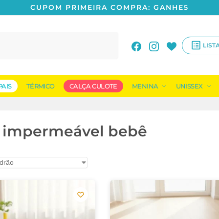
CUPOM PRIMEIRA COMPRA: GANHE5
Pesquisar
LIST
PAIS
TÉRMICO
CALÇA CULOTE
MENINA
UNISSEX
e impermeável bebê