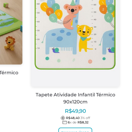
 Térmico
Tapete Atividade Infantil Térmico
90x120cm
R$
49,90
R$
48,40
3
% off
6
x de
R$
8,32