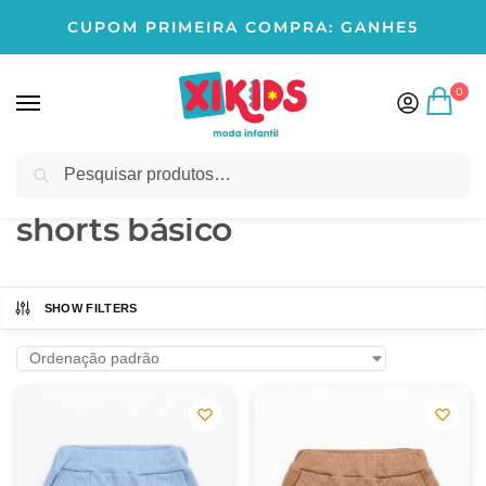
CUPOM PRIMEIRA COMPRA: GANHE5
0
Pesquisar
Início
Produtos marcados com a tag “shorts básico”
/
shorts básico
SHOW FILTERS