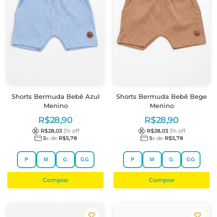
Shorts Bermuda Bebê Azul
Shorts Bermuda Bebê Bege
Menino
Menino
R$
28,90
R$
28,90
R$
28,03
3
% off
R$
28,03
3
% off
5
x de
R$
5,78
5
x de
R$
5,78
P
M
G
GG
P
M
G
GG
Comprar
Comprar