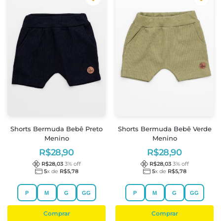
Shorts Bermuda Bebê Preto
Shorts Bermuda Bebê Verde
Menino
Menino
R$
28,90
R$
28,90
R$
28,03
3
% off
R$
28,03
3
% off
5
x de
R$
5,78
5
x de
R$
5,78
P
M
G
GG
P
M
G
GG
Comprar
Comprar