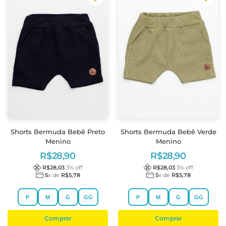
Shorts Bermuda Bebê Preto
Shorts Bermuda Bebê Verde
Menino
Menino
R$
28,90
R$
28,90
R$
28,03
3
% off
R$
28,03
3
% off
5
x de
R$
5,78
5
x de
R$
5,78
P
M
G
GG
P
M
G
GG
Comprar
Comprar