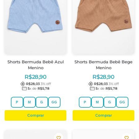
Shorts Bermuda Bebê Azul
Shorts Bermuda Bebê Bege
Menino
Menino
R$
28,90
R$
28,90
R$
28,03
3
% off
R$
28,03
3
% off
5
x de
R$
5,78
5
x de
R$
5,78
P
M
G
GG
P
M
G
GG
Comprar
Comprar