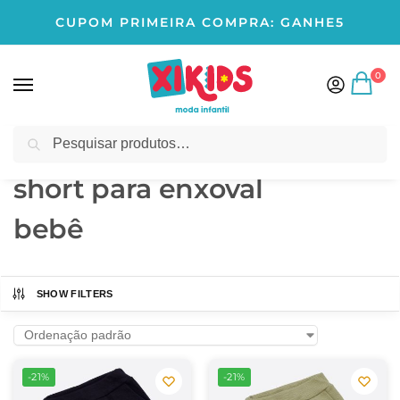
CUPOM PRIMEIRA COMPRA: GANHE5
0
Pesquisar
Início
Produtos marcados com a tag “short para enxoval bebê”
/
short para enxoval
bebê
SHOW FILTERS
-21%
-21%