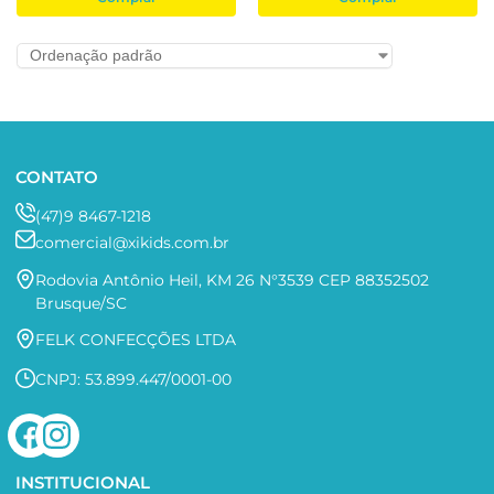
CONTATO
(47)9 8467-1218
comercial@xikids.com.br
Rodovia Antônio Heil, KM 26 N°3539 CEP 88352502
Brusque/SC
FELK CONFECÇÕES LTDA
CNPJ: 53.899.447/0001-00
INSTITUCIONAL