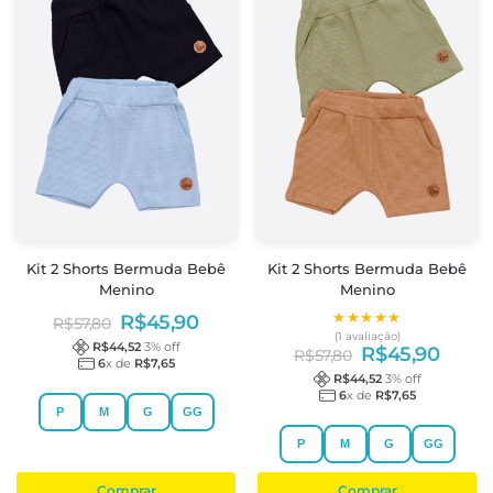
Kit 2 Shorts Bermuda Bebê
Kit 2 Shorts Bermuda Bebê
Menino
Menino
★★★★★
★★★★★
R$
45,90
R$
57,80
(1 avaliação)
R$
44,52
3
% off
R$
45,90
R$
57,80
6
x de
R$
7,65
R$
44,52
3
% off
6
x de
R$
7,65
P
M
G
GG
P
M
G
GG
Comprar
Comprar