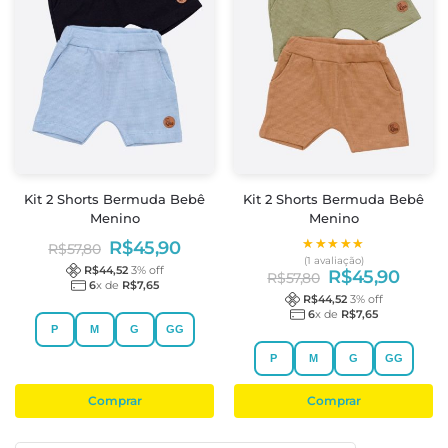
Kit 2 Shorts Bermuda Bebê
Kit 2 Shorts Bermuda Bebê
Menino
Menino
★★★★★
★★★★★
R$
45,90
R$
57,80
(1 avaliação)
R$
44,52
3
% off
R$
45,90
R$
57,80
6
x de
R$
7,65
R$
44,52
3
% off
6
x de
R$
7,65
P
M
G
GG
P
M
G
GG
Comprar
Comprar