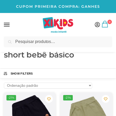
CUPOM PRIMEIRA COMPRA: GANHE5
0
Pesquisar
Início
Produtos marcados com a tag “short bebê básico”
/
short bebê básico
SHOW FILTERS
-21%
-21%