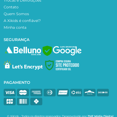
Trocas e Devoluções
Contato
Quem Somos
A Xikids é confiável?
Minha conta
SEGURANÇA
SAFE BROWSING
PAGAMENTO
© XiKids - Todos os direitos reservados. Desenvolvido por
ZHF Mídia Digital