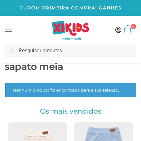
CUPOM PRIMEIRA COMPRA: GANHE5
0
Pesquisar
Início
Produtos marcados com a tag “sapato meia”
/
sapato meia
Nenhum produto foi encontrado para a sua seleção.
Os mais vendidos