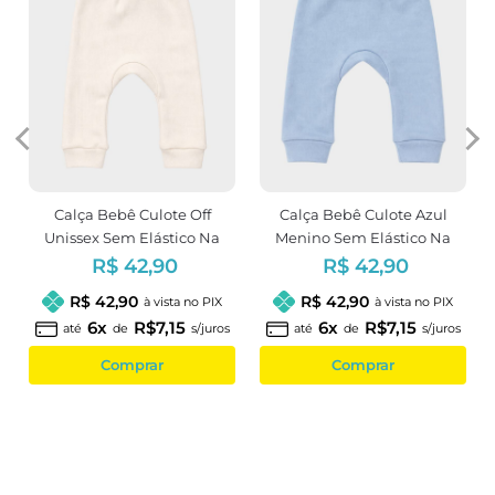
Calça Bebê Culote Off
Calça Bebê Culote Azul
Unissex Sem Elástico Na
Menino Sem Elástico Na
Cintura
Cintura
R$ 42,90
R$ 42,90
R$ 42,90
R$ 42,90
à vista no PIX
à vista no PIX
6x
R$7,15
6x
R$7,15
até
de
s/juros
até
de
s/juros
Comprar
Comprar