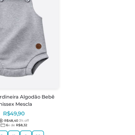
rdineira Algodão Bebê
nissex Mescla
R$
49,90
R$
48,40
3
% off
6
x de
R$
8,32