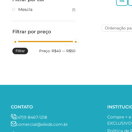
RN
Mescla
(1)
Filtrar por preço
Preço:
R$40
—
R$50
Filtrar
CONTATO
INSTITUC
Compre + 
(47)9 8467-1218
EXCLUSIVO
comercial@xikids.com.br
Política de 