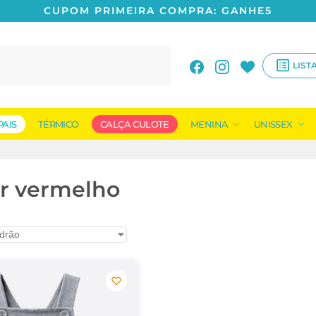
CUPOM PRIMEIRA COMPRA: GANHE5
Pesquisar
LIST
PAIS
TÉRMICO
CALÇA CULOTE
MENINA
UNISSEX
r vermelho