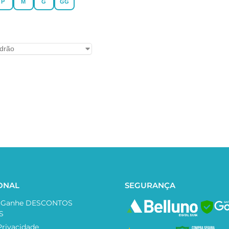
P
M
G
GG
IONAL
SEGURANÇA
e Ganhe DESCONTOS
SAF
S
Privacidade