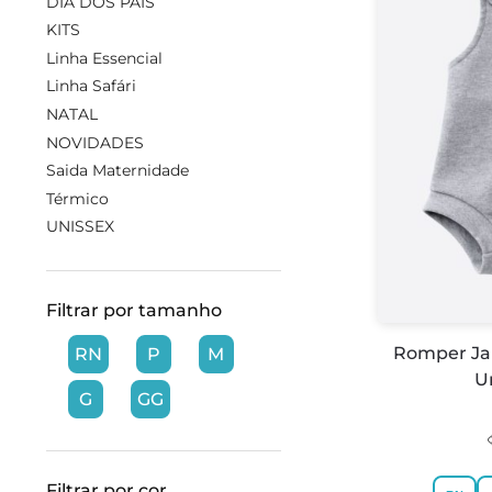
DIA DOS PAIS
KITS
Linha Essencial
Linha Safári
NATAL
NOVIDADES
Saida Maternidade
Térmico
UNISSEX
Filtrar por tamanho
Romper Ja
RN
P
M
U
G
GG
Filtrar por cor