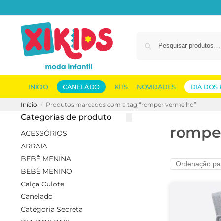
INÍCIO
CANELADO
KITS
NOVIDADES
DIA DOS 
Início
Produtos marcados com a tag “romper vermelho”
/
Categorias de produto
rompe
ACESSÓRIOS
ARRAIA
BEBÊ MENINA
BEBÊ MENINO
Calça Culote
Canelado
Categoria Secreta