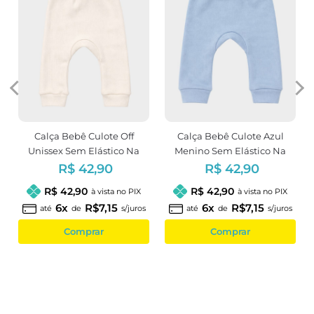
Calça Bebê Culote Off
Calça Bebê Culote Azul
Unissex Sem Elástico Na
Menino Sem Elástico Na
Cintura
Cintura
R$ 42,90
R$ 42,90
R$ 42,90
R$ 42,90
à vista no PIX
à vista no PIX
6x
R$7,15
6x
R$7,15
até
de
s/juros
até
de
s/juros
Comprar
Comprar