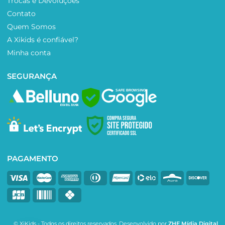
Trocas e Devoluções
Contato
Quem Somos
A Xikids é confiável?
Minha conta
SEGURANÇA
SAFE BROWSING
PAGAMENTO
© XiKids - Todos os direitos reservados. Desenvolvido por
ZHF Mídia Digital