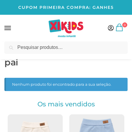
CUPOM PRIMEIRA COMPRA: GANHE5
0
Pesquisar
Início
Produtos marcados com a tag “pai”
/
pai
Nenhum produto foi encontrado para a sua seleção.
Os mais vendidos