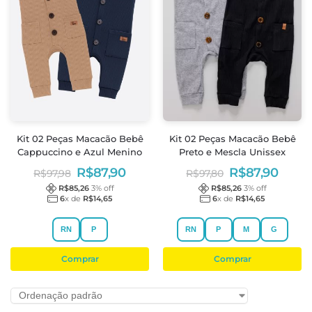
Kit 02 Peças Macacão Bebê
Kit 02 Peças Macacão Bebê
Cappuccino e Azul Menino
Preto e Mescla Unissex
R$
87,90
R$
87,90
R$
97,98
R$
97,80
R$
85,26
3
% off
R$
85,26
3
% off
6
x de
R$
14,65
6
x de
R$
14,65
RN
P
RN
P
M
G
Comprar
Comprar