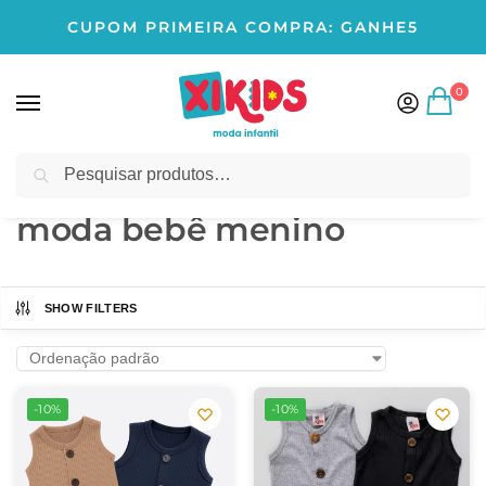
CUPOM PRIMEIRA COMPRA: GANHE5
0
Pesquisar
Início
Produtos marcados com a tag “moda bebê menino”
/
moda bebê menino
SHOW FILTERS
-10%
-10%