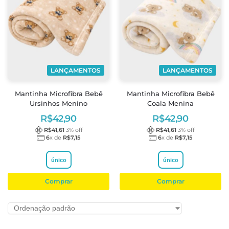
LANÇAMENTOS
LANÇAMENTOS
Mantinha Microfibra Bebê
Mantinha Microfibra Bebê
Ursinhos Menino
Coala Menina
R$
42,90
R$
42,90
R$
41,61
3
% off
R$
41,61
3
% off
6
x de
R$
7,15
6
x de
R$
7,15
único
único
Comprar
Comprar