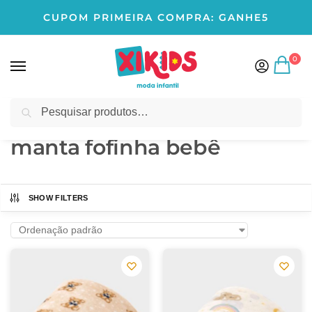
CUPOM PRIMEIRA COMPRA: GANHE5
0
Pesquisar
Início
Produtos marcados com a tag “manta fofinha bebê”
/
manta fofinha bebê
SHOW FILTERS