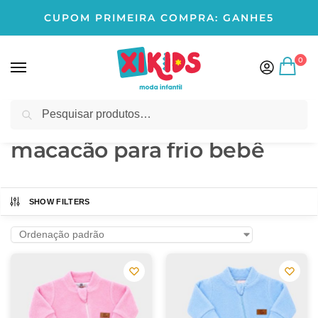
CUPOM PRIMEIRA COMPRA: GANHE5
0
Pesquisar
Início
Produtos marcados com a tag “macacão para frio bebê”
/
macacão para frio bebê
SHOW FILTERS