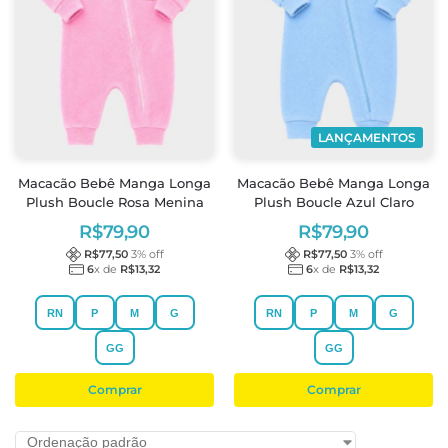
LANÇAMENTOS
Macacão Bebê Manga Longa
Macacão Bebê Manga Longa
Plush Boucle Rosa Menina
Plush Boucle Azul Claro
R$
79,90
R$
79,90
R$
77,50
3
% off
R$
77,50
3
% off
6
x de
R$
13,32
6
x de
R$
13,32
RN
P
M
G
RN
P
M
G
GG
GG
Comprar
Comprar