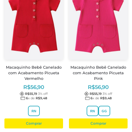
Macaquinho Bebê Canelado
Macaquinho Bebê Canelado
com Acabamento Picueta
com Acabamento Picueta
Vermelho
Pink
R$
56,90
R$
56,90
R$
55,19
3
% off
R$
55,19
3
% off
6
x de
R$
9,48
6
x de
R$
9,48
RN
RN
GG
Comprar
Comprar