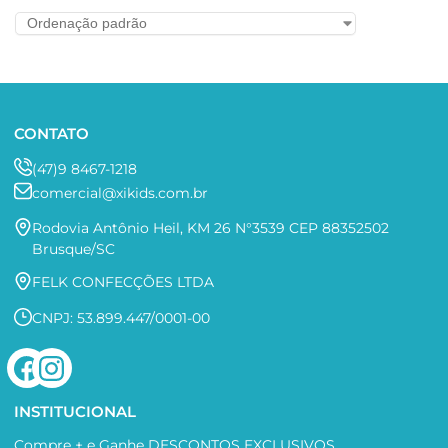
CONTATO
(47)9 8467-1218
comercial@xikids.com.br
Rodovia Antônio Heil, KM 26 N°3539 CEP 88352502
Brusque/SC
FELK CONFECÇÕES LTDA
CNPJ: 53.899.447/0001-00
INSTITUCIONAL
Compre + e Ganhe DESCONTOS EXCLUSIVOS