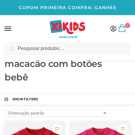
CUPOM PRIMEIRA COMPRA: GANHE5
0
Pesquisar
Início
Produtos marcados com a tag “macacão com botões bebê”
/
macacão com botões
bebê
SHOW FILTERS