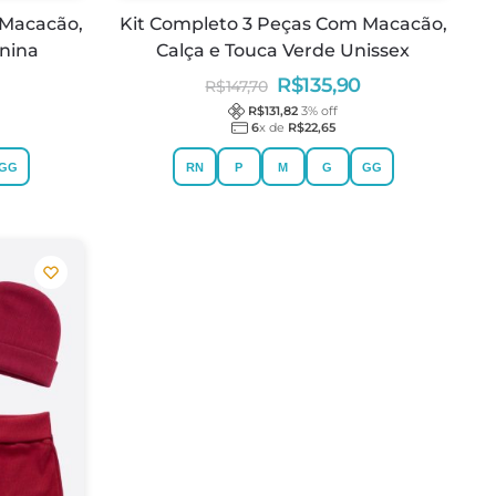
 Macacão,
Kit Completo 3 Peças Com Macacão,
enina
Calça e Touca Verde Unissex
R$
135,90
R$
147,70
R$
131,82
3
% off
6
x de
R$
22,65
GG
RN
P
M
G
GG