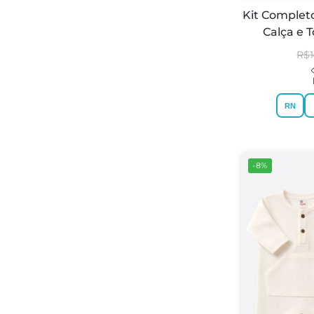
Kit Complet
Calça e 
R$
RN
-8%