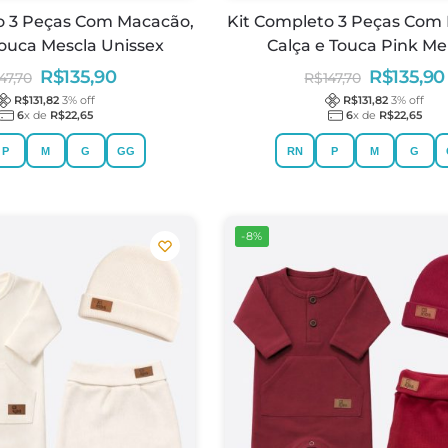
o 3 Peças Com Macacão,
Kit Completo 3 Peças Com
Touca Mescla Unissex
Calça e Touca Pink M
R$
135,90
R$
135,90
147,70
R$
147,70
R$
131,82
3
% off
R$
131,82
3
% off
6
x de
R$
22,65
6
x de
R$
22,65
P
M
G
GG
RN
P
M
G
-8%