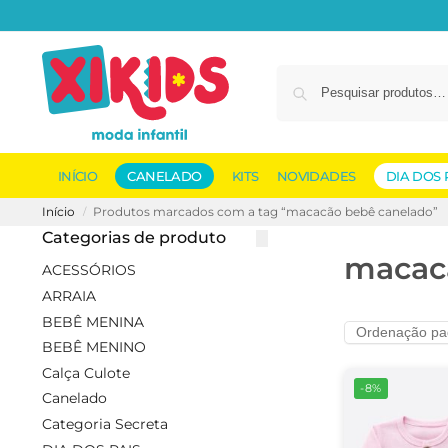
INÍCIO
CANELADO
KITS
NOVIDADES
DIA DOS 
Início
Produtos marcados com a tag “macacão bebê canelado”
/
Categorias de produto
macac
ACESSÓRIOS
ARRAIA
BEBÊ MENINA
BEBÊ MENINO
Calça Culote
-8%
Canelado
Categoria Secreta