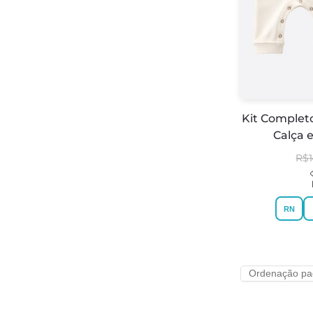
Kit Complet
Calça 
R$
RN