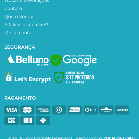
Trocas e Devoluções
Contato
Quem Somos
A Xikids é confiável?
Minha conta
SEGURANÇA
SAFE BROWSING
PAGAMENTO
© XiKids - Todos os direitos reservados. Desenvolvido por
ZHF Mídia Digital