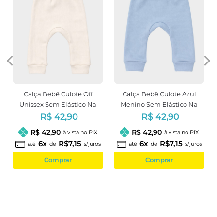
Calça Bebê Culote Off
Calça Bebê Culote Azul
Unissex Sem Elástico Na
Menino Sem Elástico Na
Cintura
Cintura
R$ 42,90
R$ 42,90
R$ 42,90
R$ 42,90
à vista no PIX
à vista no PIX
6x
R$7,15
6x
R$7,15
até
de
s/juros
até
de
s/juros
Comprar
Comprar