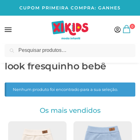
CUPOM PRIMEIRA COMPRA: GANHE5
0
Pesquisar
Início
Produtos marcados com a tag “look fresquinho bebê”
/
look fresquinho bebê
Nenhum produto foi encontrado para a sua seleção.
Os mais vendidos