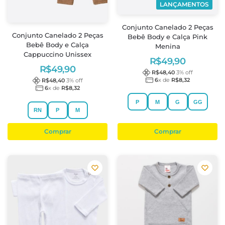
LANÇAMENTOS
Conjunto Canelado 2 Peças
Conjunto Canelado 2 Peças
Bebê Body e Calça Pink
Bebê Body e Calça
Menina
Cappuccino Unissex
R$
49,90
R$
49,90
R$
48,40
3
% off
6
x de
R$
8,32
R$
48,40
3
% off
6
x de
R$
8,32
P
M
G
GG
RN
P
M
Comprar
Comprar