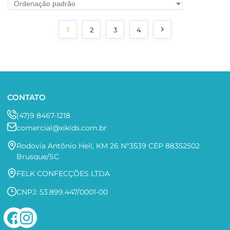
1
2
3
4
CONTATO
(47)9 8467-1218
comercial@xikids.com.br
Rodovia Antônio Heil, KM 26 N°3539 CEP 88352502
Brusque/SC
FELK CONFECÇÕES LTDA
CNPJ: 53.899.447/0001-00