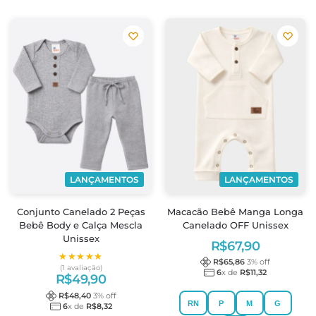
LANÇAMENTOS
LANÇAMENTOS
Conjunto Canelado 2 Peças
Macacão Bebê Manga Longa
Bebê Body e Calça Mescla
Canelado OFF Unissex
Unissex
R$
67,90
★★★★★
★★★★★
R$
65,86
3
% off
(1 avaliação)
6
x de
R$
11,32
R$
49,90
R$
48,40
3
% off
RN
P
M
G
6
x de
R$
8,32