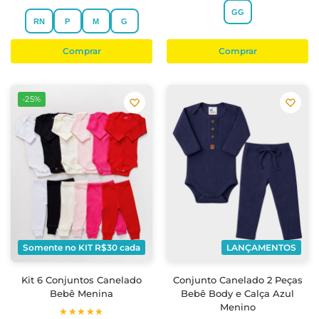
GG
RN
P
M
G
Comprar
Comprar
-25%
Somente no KIT R$30 cada
LANÇAMENTOS
Kit 6 Conjuntos Canelado
Conjunto Canelado 2 Peças
Bebê Menina
Bebê Body e Calça Azul
Menino
★★★★★
★★★★★