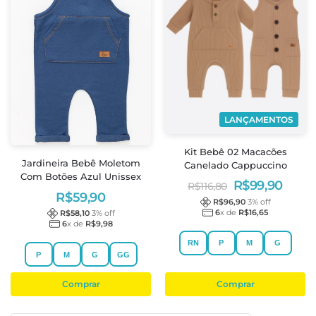
LANÇAMENTOS
Kit Bebê 02 Macacões
Jardineira Bebê Moletom
Canelado Cappuccino
Com Botões Azul Unissex
R$
99,90
R$
116,80
R$
59,90
R$
96,90
3
% off
6
x de
R$
16,65
R$
58,10
3
% off
6
x de
R$
9,98
RN
P
M
G
P
M
G
GG
Comprar
Comprar