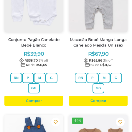
Conjunto Pagão Canelado
Macacão Bebê Manga Longa
Bebê Branco
Canelado Mescla Unissex
R$
39,90
R$
67,90
R$
38,70
3
% off
R$
65,86
3
% off
6
x de
R$
6,65
6
x de
R$
11,32
RN
P
M
G
RN
P
M
G
GG
GG
Comprar
Comprar
-14%