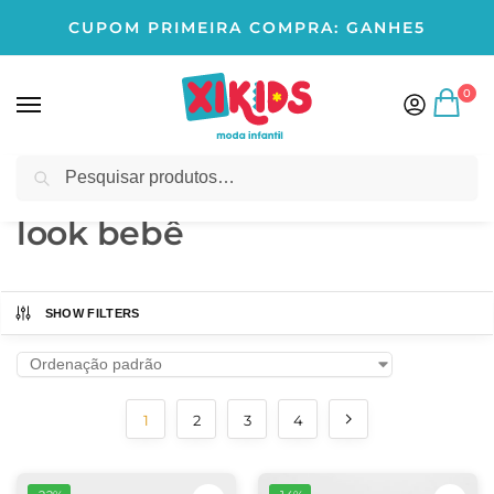
CUPOM PRIMEIRA COMPRA: GANHE5
0
Pesquisar
Início
Produtos marcados com a tag “look bebê”
/
look bebê
SHOW FILTERS
1
2
3
4