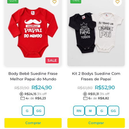
-22%
-14%
SALE
Body Bebê Suedine Frase
Kit 2 Bodys Suedine Com
Melhor Papai do Mundo
Frases de Papai
R$
24,90
R$
52,90
R$
31,90
R$
61,80
R$
24,15
3
% off
R$
51,31
3
% off
4
x de
R$
6,23
6
x de
R$
8,82
G
GG
RN
M
G
GG
Comprar
Comprar