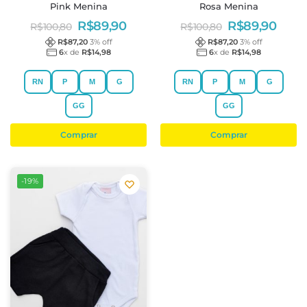
Pink Menina
Rosa Menina
R$
89,90
R$
89,90
R$
100,80
R$
100,80
R$
87,20
3
% off
R$
87,20
3
% off
6
x de
R$
14,98
6
x de
R$
14,98
RN
P
M
G
RN
P
M
G
GG
GG
Comprar
Comprar
-19%