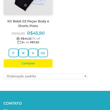
Kit Bebê 02 Peças Body e
Shorts Preto
R$
45,90
R$
56,80
R$
44,52
3
% off
6
x de
R$
7,65
P
M
G
GG
Comprar
CONTATO