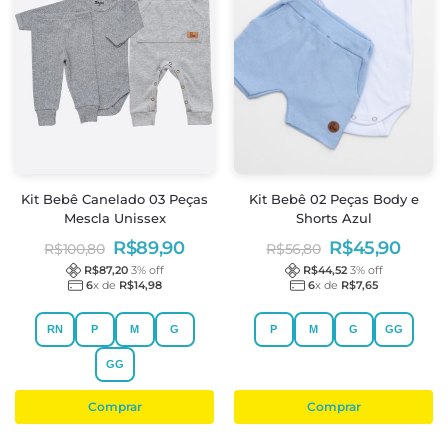
Kit Bebê Canelado 03 Peças
Kit Bebê 02 Peças Body e
Mescla Unissex
Shorts Azul
R$
89,90
R$
45,90
R$
100,80
R$
56,80
R$
87,20
3
% off
R$
44,52
3
% off
6
x de
R$
14,98
6
x de
R$
7,65
RN
P
M
G
P
M
G
GG
GG
Comprar
Comprar