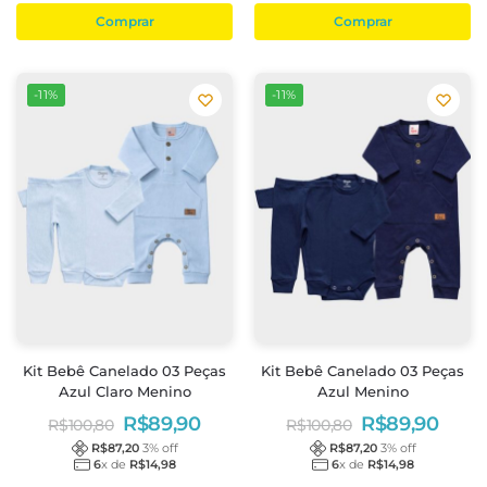
Comprar
Comprar
-11%
-11%
Kit Bebê Canelado 03 Peças
Kit Bebê Canelado 03 Peças
Azul Claro Menino
Azul Menino
R$
89,90
R$
89,90
R$
100,80
R$
100,80
R$
87,20
3
% off
R$
87,20
3
% off
6
x de
R$
14,98
6
x de
R$
14,98