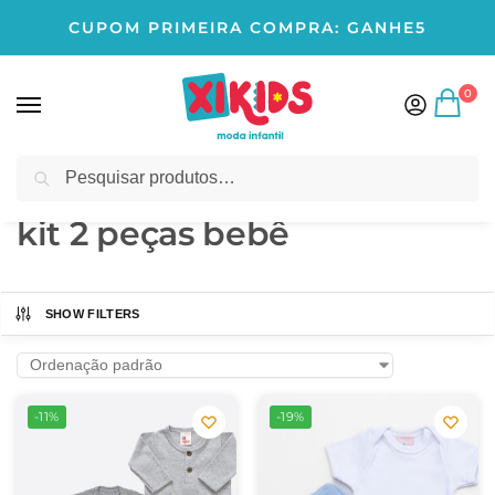
CUPOM PRIMEIRA COMPRA: GANHE5
0
Pesquisar
Início
Produtos marcados com a tag “kit 2 peças bebê”
/
kit 2 peças bebê
SHOW FILTERS
-11%
-19%