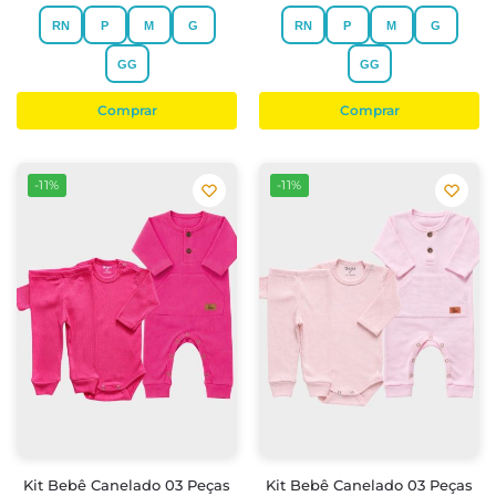
RN
P
M
G
RN
P
M
G
GG
GG
Comprar
Comprar
-11%
-11%
Kit Bebê Canelado 03 Peças
Kit Bebê Canelado 03 Peças