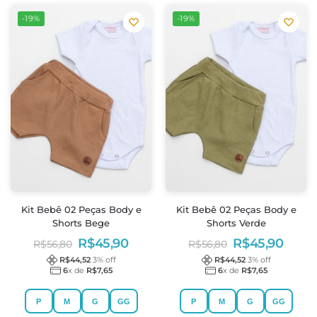
-19%
-19%
Kit Bebê 02 Peças Body e
Kit Bebê 02 Peças Body e
Shorts Bege
Shorts Verde
R$
45,90
R$
45,90
R$
56,80
R$
56,80
R$
44,52
3
% off
R$
44,52
3
% off
6
x de
R$
7,65
6
x de
R$
7,65
P
M
G
GG
P
M
G
GG