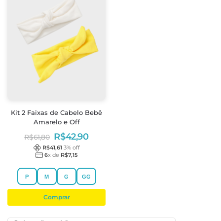
Kit 2 Faixas de Cabelo Bebê
Amarelo e Off
R$
42,90
R$
61,80
R$
41,61
3
% off
6
x de
R$
7,15
P
M
G
GG
Comprar