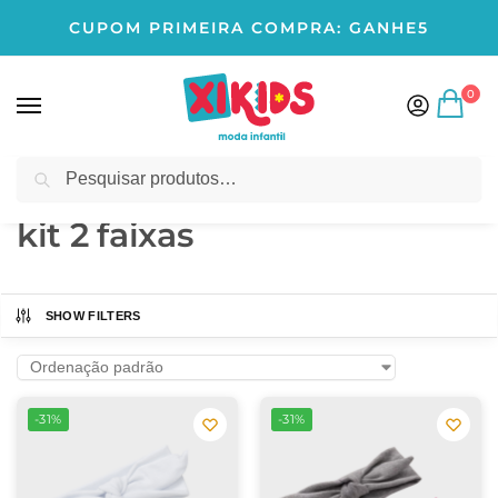
CUPOM PRIMEIRA COMPRA: GANHE5
0
Pesquisar
Início
Produtos marcados com a tag “kit 2 faixas”
/
kit 2 faixas
SHOW FILTERS
-31%
-31%