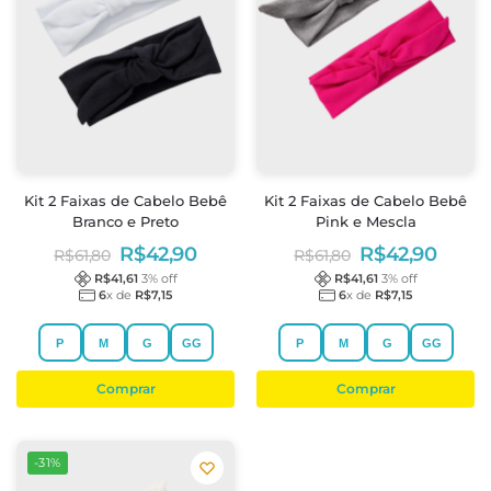
Kit 2 Faixas de Cabelo Bebê
Kit 2 Faixas de Cabelo Bebê
Branco e Preto
Pink e Mescla
R$
42,90
R$
42,90
R$
61,80
R$
61,80
R$
41,61
3
% off
R$
41,61
3
% off
6
x de
R$
7,15
6
x de
R$
7,15
P
M
G
GG
P
M
G
GG
Comprar
Comprar
-31%