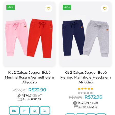
-6%
-6%
Kit 2 Calças Jogger Bebê
Kit 2 Calças Jogger Bebê
Menina Rosa e Vermelho em
Menino Marinho e Mescla em
Algodão
Algodão
★★★★★
★★★★★
R$
72,90
R$
77,90
(1 avaliação)
R$
70,71
3
% off
R$
72,90
R$
77,90
6
x de
R$
12,15
R$
70,71
3
% off
6
x de
R$
12,15
RN
P
M
G