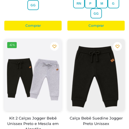
RN
P
M
G
GG
GG
Comprar
Comprar
-6%
Kit 2 Calças Jogger Bebê
Calça Bebê Suedine Jogger
Unissex Preto e Mescla em
Preto Unissex
Algodão