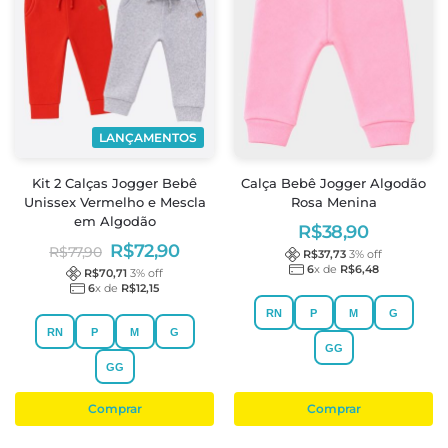
LANÇAMENTOS
Kit 2 Calças Jogger Bebê
Calça Bebê Jogger Algodão
Unissex Vermelho e Mescla
Rosa Menina
em Algodão
R$
38,90
R$
72,90
R$
77,90
R$
37,73
3
% off
6
x de
R$
6,48
R$
70,71
3
% off
6
x de
R$
12,15
RN
P
M
G
RN
P
M
G
GG
GG
Comprar
Comprar