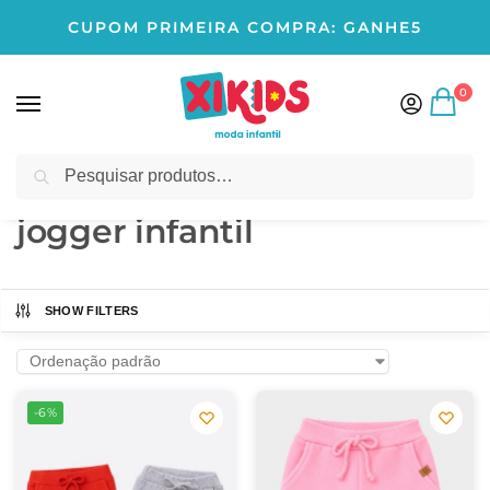
CUPOM PRIMEIRA COMPRA: GANHE5
0
Pesquisar
Início
Produtos marcados com a tag “jogger infantil”
/
jogger infantil
SHOW FILTERS
-6%