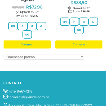
R$
38,90
R$
72,90
R$
77,90
R$
37,73
3
% off
6
x de
R$
6,48
R$
70,71
3
% off
6
x de
R$
12,15
RN
P
M
G
RN
P
M
G
GG
GG
Comprar
Comprar
CONTATO
(47)9 8467-1218
comercial@xikids.com.br
Rodovia Antônio Heil, KM 26 N°3539 CEP 88352502