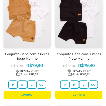
Conjunto Bebê com 3 Peças
Conjunto Bebê com 3 Peças
Bege Menino
Preto Menino
R$
79,90
R$
79,90
R$
86,90
R$
86,90
R$
77,50
3
% off
R$
77,50
3
% off
6
x de
R$
13,32
6
x de
R$
13,32
P
M
G
GG
P
M
G
GG
Comprar
Comprar