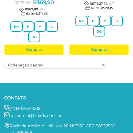
R$
69,90
R$
79,90
R$
117,27
3
% off
6
x de
R$
20,15
R$
67,80
3
% off
6
x de
R$
11,65
RN
P
M
G
RN
P
M
G
GG
GG
Comprar
Comprar
CONTATO
(47)9 8467-1218
comercial@xikids.com.br
Rodovia Antônio Heil, KM 26 N°3539 CEP 88352502
Brusque/SC