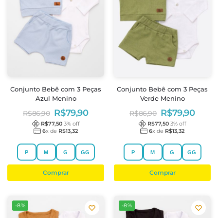
Conjunto Bebê com 3 Peças
Conjunto Bebê com 3 Peças
Azul Menino
Verde Menino
R$
79,90
R$
79,90
R$
86,90
R$
86,90
R$
77,50
3
% off
R$
77,50
3
% off
6
x de
R$
13,32
6
x de
R$
13,32
P
M
G
GG
P
M
G
GG
Comprar
Comprar
-8%
-8%