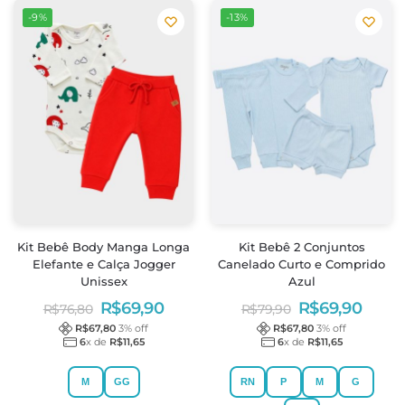
-9%
-13%
Kit Bebê Body Manga Longa
Kit Bebê 2 Conjuntos
Elefante e Calça Jogger
Canelado Curto e Comprido
Unissex
Azul
R$
69,90
R$
69,90
R$
76,80
R$
79,90
R$
67,80
3
% off
R$
67,80
3
% off
6
x de
R$
11,65
6
x de
R$
11,65
M
GG
RN
P
M
G