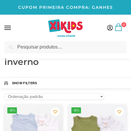
CUPOM PRIMEIRA COMPRA: GANHE5
0
Pesquisar
Início
Produtos marcados com a tag “inverno”
/
inverno
SHOW FILTERS
-8%
-8%