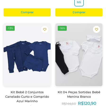
GG
Comprar
Comprar
-13%
-16%
Kit Bebê 2 Conjuntos
Kit 04 Peças Sortidas Bebê
Canelado Curto e Comprido
Menina Branco
Azul Marinho
R$
120,90
R$
144,60