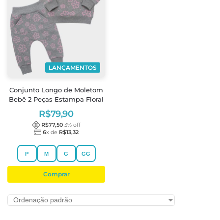
LANÇAMENTOS
Conjunto Longo de Moletom
Bebê 2 Peças Estampa Floral
R$
79,90
R$
77,50
3
% off
6
x de
R$
13,32
P
M
G
GG
Comprar