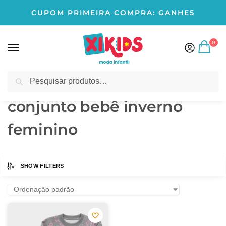
CUPOM PRIMEIRA COMPRA: GANHE5
0
Pesquisar
Início
Produtos marcados com a tag “conjunto bebê inverno feminino”
/
conjunto bebê inverno
feminino
SHOW FILTERS