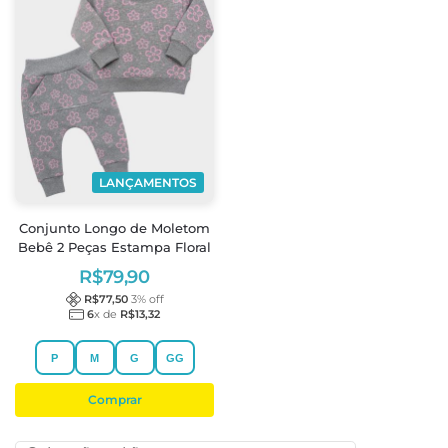
LANÇAMENTOS
Conjunto Longo de Moletom
Bebê 2 Peças Estampa Floral
R$
79,90
R$
77,50
3
% off
6
x de
R$
13,32
P
M
G
GG
Comprar