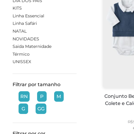
DIA DOS PAIS
KITS
Linha Essencial
Linha Safári
NATAL
NOVIDADES
Saida Maternidade
Térmico
UNISSEX
Filtrar por tamanho
Conjunto B
RN
P
M
Colete e Ca
G
GG
R$
Filtrar por cor