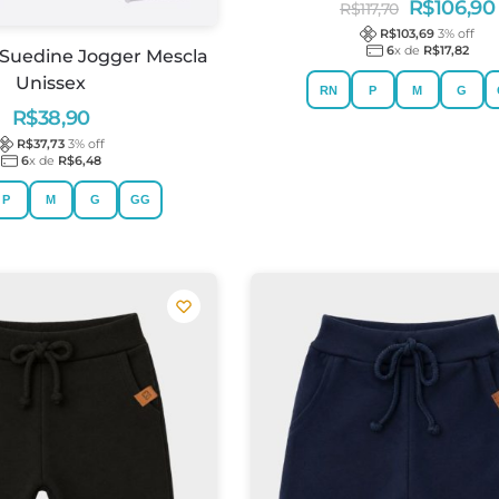
R$
106,90
R$
117,70
R$
103,69
3
% off
6
x de
R$
17,82
 Suedine Jogger Mescla
Unissex
RN
P
M
G
R$
38,90
R$
37,73
3
% off
6
x de
R$
6,48
P
M
G
GG