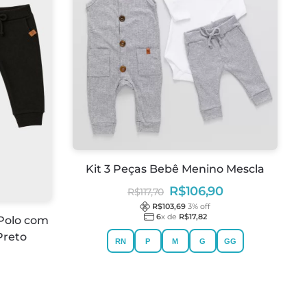
Kit 3 Peças Bebê Menino Mescla
R$
106,90
R$
117,70
R$
103,69
3
% off
6
x de
R$
17,82
Polo com
Preto
RN
P
M
G
GG