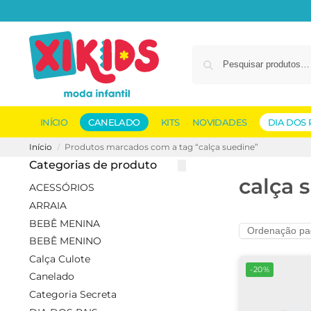
INÍCIO
CANELADO
KITS
NOVIDADES
DIA DOS 
Início
Produtos marcados com a tag “calça suedine”
/
Categorias de produto
calça 
ACESSÓRIOS
ARRAIA
BEBÊ MENINA
BEBÊ MENINO
Calça Culote
-20%
Canelado
Categoria Secreta