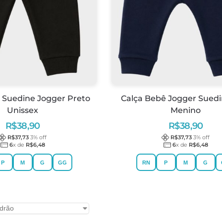
 Suedine Jogger Preto
Calça Bebê Jogger Suedi
Unissex
Menino
R$
38,90
R$
38,90
R$
37,73
3
% off
R$
37,73
3
% off
6
x de
R$
6,48
6
x de
R$
6,48
P
M
G
GG
RN
P
M
G