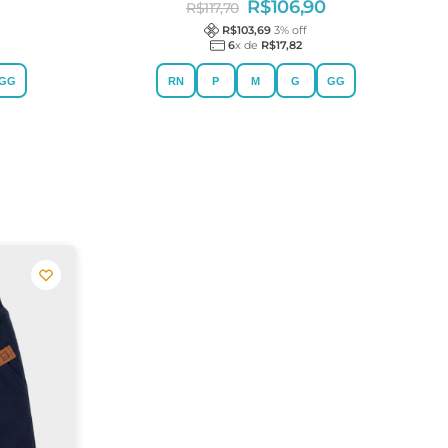
R$
106,90
R$
117,70
R$
103,69
3
% off
6
x de
R$
17,82
GG
RN
P
M
G
GG