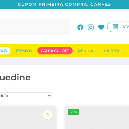
CUPOM PRIMEIRA COMPRA: GANHE5
Pesquisar
LIST
PAIS
TÉRMICO
CALÇA CULOTE
MENINA
UNISSEX
suedine
-20%