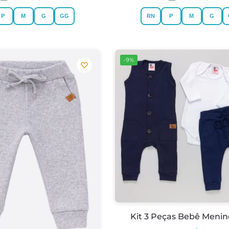
P
M
G
GG
RN
P
M
G
-9%
Kit 3 Peças Bebê Menin