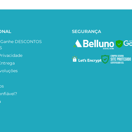
IONAL
SEGURANÇA
e Ganhe DESCONTOS
SAF
S
Privacidade
 Entrega
voluções
os
onfiável?
a