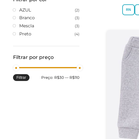
AZUL
(2)
RN
Branco
(3)
Mescla
(3)
Preto
(4)
Filtrar por preço
Preço:
R$30
—
R$110
Filtrar