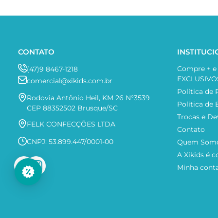
CONTATO
INSTITUC
Compre + 
(47)9 8467-1218
EXCLUSIVO
comercial@xikids.com.br
Política de 
Rodovia Antônio Heil, KM 26 N°3539
Política de
CEP 88352502 Brusque/SC
Trocas e De
FELK CONFECÇÕES LTDA
Contato
CNPJ: 53.899.447/0001-00
Quem Som
A Xikids é c
Minha cont