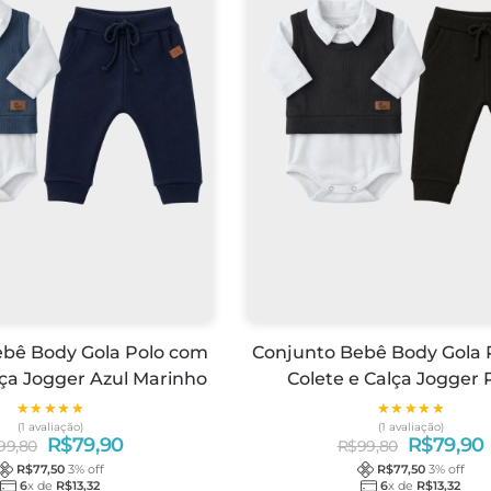
ebê Body Gola Polo com
Conjunto Bebê Body Gola 
lça Jogger Azul Marinho
Colete e Calça Jogger 
★★★★★
★★★★★
★★★★★
★★★★★
(1 avaliação)
(1 avaliação)
R$
79,90
R$
79,90
99,80
R$
99,80
R$
77,50
3
% off
R$
77,50
3
% off
6
x de
R$
13,32
6
x de
R$
13,32