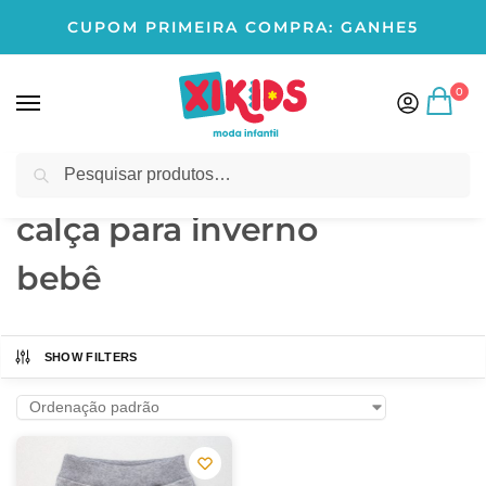
CUPOM PRIMEIRA COMPRA: GANHE5
0
Pesquisar
Início
Produtos marcados com a tag “calça para inverno bebê”
/
calça para inverno
bebê
SHOW FILTERS