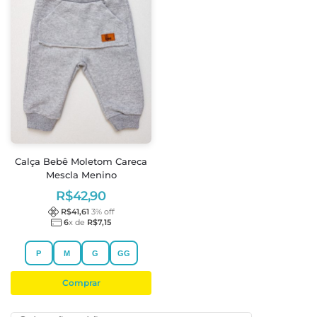
Calça Bebê Moletom Careca
Mescla Menino
R$
42,90
R$
41,61
3
% off
6
x de
R$
7,15
P
M
G
GG
Comprar