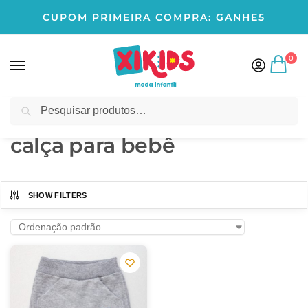
CUPOM PRIMEIRA COMPRA: GANHE5
0
Pesquisar
Início
Produtos marcados com a tag “calça para bebê”
/
calça para bebê
SHOW FILTERS