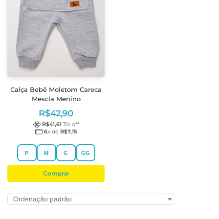
Calça Bebê Moletom Careca
Mescla Menino
R$
42,90
R$
41,61
3
% off
6
x de
R$
7,15
P
M
G
GG
Comprar