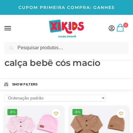
CUPOM PRIMEIRA COMPRA: GANHE5
0
Pesquisar
Início
Produtos marcados com a tag “calça bebê cós macio”
/
calça bebê cós macio
SHOW FILTERS
-8%
-8%