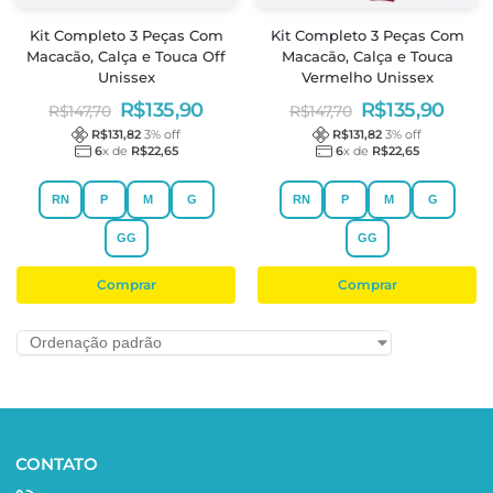
Kit Completo 3 Peças Com
Kit Completo 3 Peças Com
Macacão, Calça e Touca Off
Macacão, Calça e Touca
Unissex
Vermelho Unissex
R$
135,90
R$
135,90
R$
147,70
R$
147,70
R$
131,82
3
% off
R$
131,82
3
% off
6
x de
R$
22,65
6
x de
R$
22,65
RN
P
M
G
RN
P
M
G
GG
GG
Comprar
Comprar
CONTATO