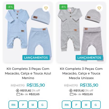
-8%
-8%
LANÇAMENTOS
LANÇAMENTOS
Kit Completo 3 Peças Com
Kit Completo 3 Peças Com
Macacão, Calça e Touca Azul
Macacão, Calça e Touca
Menino
Mescla Unissex
R$
135,90
R$
135,90
R$
147,70
R$
147,70
R$
131,82
3
% off
R$
131,82
3
% off
6
x de
R$
22,65
6
x de
R$
22,65
RN
P
M
G
RN
P
M
G