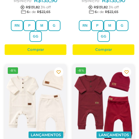
R$
135,90
R$
135,90
R$
147,70
R$
147,70
R$
131,82
3
% off
R$
131,82
3
% off
6
x de
R$
22,65
6
x de
R$
22,65
RN
P
M
G
RN
P
M
G
GG
GG
Comprar
Comprar
-8%
-8%
LANÇAMENTOS
LANÇAMENTOS