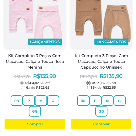
LANÇAMENTOS
LANÇAMENTOS
Kit Completo 3 Peças Com
Kit Completo 3 Peças Com
Macacão, Calça e Touca Rosa
Macacão, Calça e Touca
Menina
Cappuccino Unissex
R$
135,90
R$
135,90
R$
147,70
R$
147,70
R$
131,82
3
% off
R$
131,82
3
% off
6
x de
R$
22,65
6
x de
R$
22,65
RN
P
M
G
RN
P
M
G
GG
GG
Comprar
Comprar