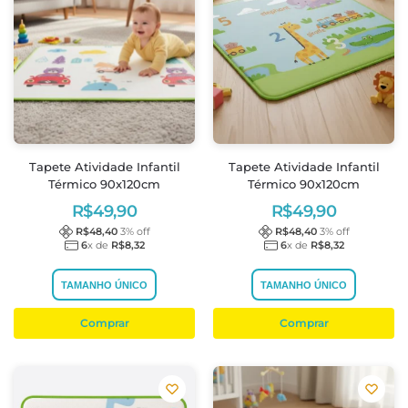
Tapete Atividade Infantil
Tapete Atividade Infantil
Térmico 90x120cm
Térmico 90x120cm
R$
49,90
R$
49,90
R$
48,40
3
% off
R$
48,40
3
% off
6
x de
R$
8,32
6
x de
R$
8,32
TAMANHO ÚNICO
TAMANHO ÚNICO
Comprar
Comprar