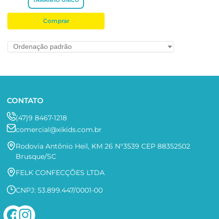
TAMANHO ÚNICO
Comprar
CONTATO
(47)9 8467-1218
comercial@xikids.com.br
Rodovia Antônio Heil, KM 26 N°3539 CEP 88352502
Brusque/SC
FELK CONFECÇÕES LTDA
CNPJ: 53.899.447/0001-00