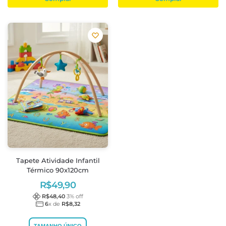
Tapete Atividade Infantil
Térmico 90x120cm
R$
49,90
R$
48,40
3
% off
6
x de
R$
8,32