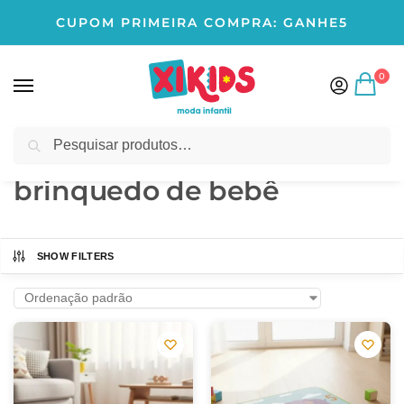
CUPOM PRIMEIRA COMPRA: GANHE5
0
Pesquisar
Início
Produtos marcados com a tag “brinquedo de bebê”
/
brinquedo de bebê
SHOW FILTERS