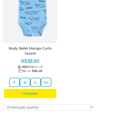
Body Bebê Manga Curta
Jacaré
R$
38,90
R$
37,73
3
% off
6
x de
R$
6,48
P
M
G
GG
Comprar