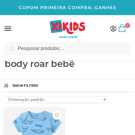
CUPOM PRIMEIRA COMPRA: GANHE5
0
Pesquisar
Início
Produtos marcados com a tag “body roar bebê”
/
body roar bebê
SHOW FILTERS