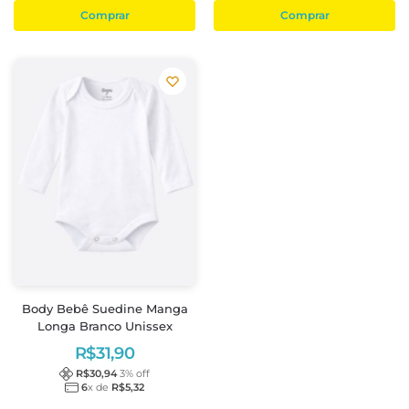
Comprar
Comprar
Body Bebê Suedine Manga
Longa Branco Unissex
R$
31,90
R$
30,94
3
% off
6
x de
R$
5,32