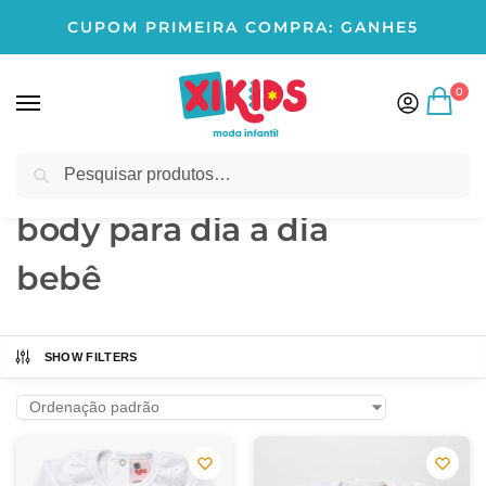
CUPOM PRIMEIRA COMPRA: GANHE5
0
Pesquisar
Início
Produtos marcados com a tag “body para dia a dia bebê”
/
body para dia a dia
bebê
SHOW FILTERS