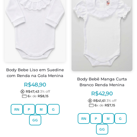
Body Bebe Liso em Suedine
com Renda na Gola Menina
Body Bebê Manga Curta
R$
48,90
Branco Renda Menina
R$
47,43
3
% off
R$
42,90
6
x de
R$
8,15
R$
41,61
3
% off
6
x de
R$
7,15
RN
P
M
G
RN
P
M
G
GG
GG