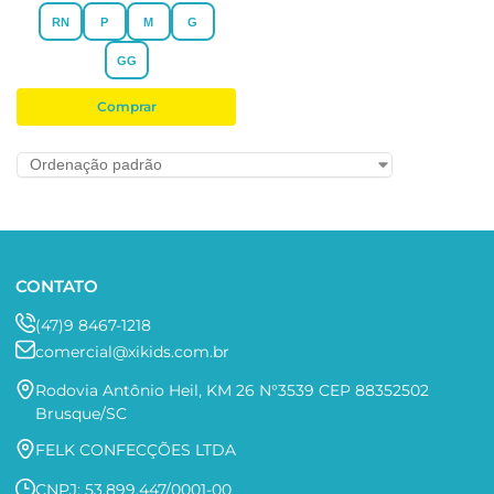
RN
P
M
G
GG
Comprar
CONTATO
(47)9 8467-1218
comercial@xikids.com.br
Rodovia Antônio Heil, KM 26 N°3539 CEP 88352502
Brusque/SC
FELK CONFECÇÕES LTDA
CNPJ: 53.899.447/0001-00