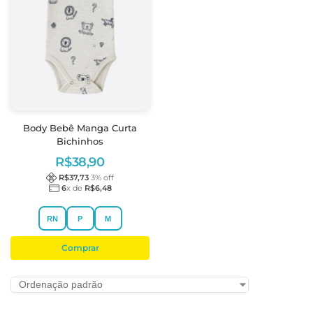
Body Bebê Manga Curta
Bichinhos
R$
38,90
R$
37,73
3
% off
6
x de
R$
6,48
RN
P
M
Comprar