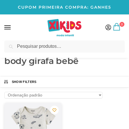
CUPOM PRIMEIRA COMPRA: GANHE5
0
Pesquisar
Início
Produtos marcados com a tag “body girafa bebê”
/
body girafa bebê
SHOW FILTERS