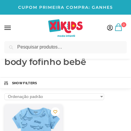
CUPOM PRIMEIRA COMPRA: GANHE5
0
Pesquisar
Início
Produtos marcados com a tag “body fofinho bebê”
/
body fofinho bebê
SHOW FILTERS