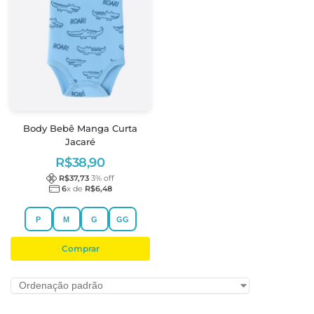
Body Bebê Manga Curta
Jacaré
R$
38,90
R$
37,73
3
% off
6
x de
R$
6,48
P
M
G
GG
Comprar