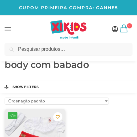
CUPOM PRIMEIRA COMPRA: GANHE5
0
Pesquisar
Início
Produtos marcados com a tag “body com babado”
/
body com babado
SHOW FILTERS
-7%