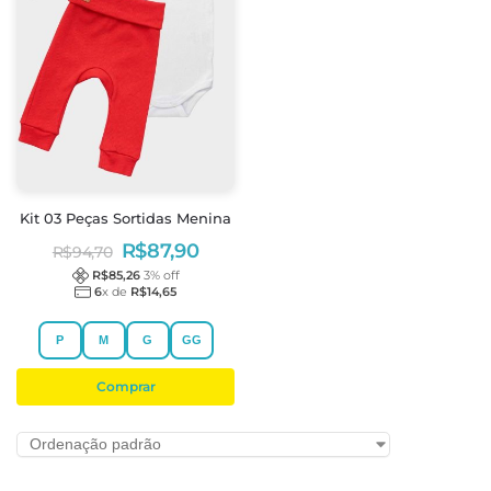
Kit 03 Peças Sortidas Menina
R$
87,90
R$
94,70
R$
85,26
3
% off
6
x de
R$
14,65
P
M
G
GG
Comprar