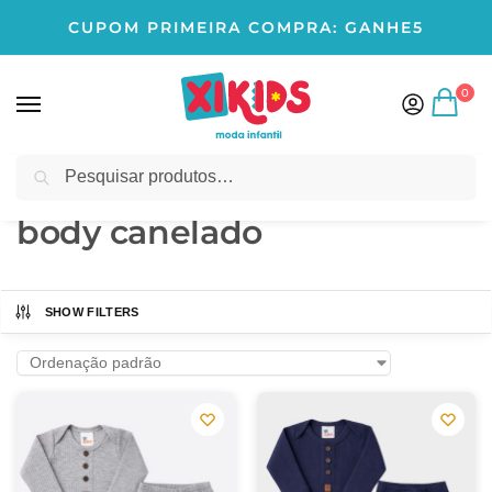
CUPOM PRIMEIRA COMPRA: GANHE5
0
Pesquisar
Início
Produtos marcados com a tag “body canelado”
/
body canelado
SHOW FILTERS