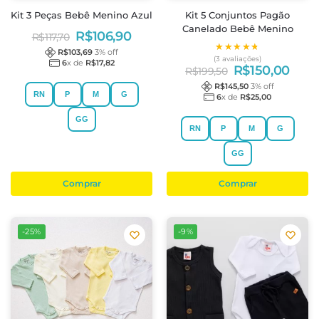
Kit 3 Peças Bebê Menino Azul
Kit 5 Conjuntos Pagão
Canelado Bebê Menino
R$
106,90
R$
117,70
★★★★★
★★★★★
R$
103,69
3
% off
(3 avaliações)
6
x de
R$
17,82
R$
150,00
R$
199,50
R$
145,50
3
% off
RN
P
M
G
6
x de
R$
25,00
GG
RN
P
M
G
GG
Comprar
Comprar
-25%
-9%