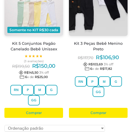
Somente no KIT R$30 cada
Kit 5 Conjuntos Pagão
Kit 3 Peças Bebê Menino
Canelado Bebê Unissex
Preto
★★★★★
★★★★★
R$
106,90
R$
117,70
(3 avaliações)
R$
103,69
3
% off
R$
150,00
R$
199,50
6
x de
R$
17,82
R$
145,50
3
% off
6
x de
R$
25,00
RN
P
M
G
RN
P
M
G
GG
GG
Comprar
Comprar