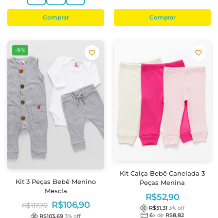
Comprar
Comprar
-9%
Kit Calça Bebê Canelada 3
Kit 3 Peças Bebê Menino
Peças Menina
Mescla
R$
52,90
R$
106,90
R$
117,70
R$
51,31
3
% off
6
x de
R$
8,82
R$
103,69
3
% off