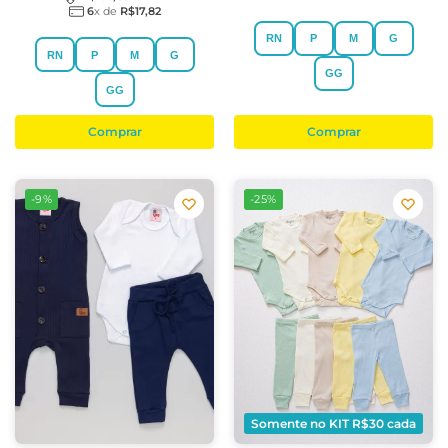
6
x de
R$
17,82
RN
P
M
G
RN
P
M
G
GG
GG
Comprar
Comprar
-9%
-25%
Somente no KIT R$30 cada