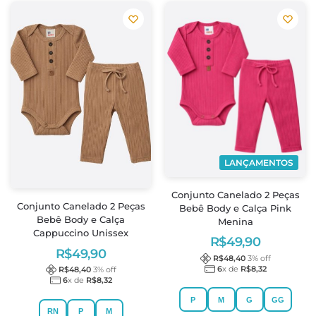
LANÇAMENTOS
Conjunto Canelado 2 Peças
Conjunto Canelado 2 Peças
Bebê Body e Calça Pink
Bebê Body e Calça
Menina
Cappuccino Unissex
R$
49,90
R$
49,90
R$
48,40
3
% off
6
x de
R$
8,32
R$
48,40
3
% off
6
x de
R$
8,32
P
M
G
GG
RN
P
M