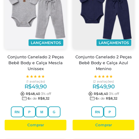
LANÇAMENTOS
LANÇAMENTOS
Conjunto Canelado 2 Peças
Conjunto Canelado 2 Peças
Bebê Body e Calça Mescla
Bebê Body e Calça Azul
Unissex
Menino
★★★★★
★★★★★
★★★★★
★★★★★
(1 avaliação)
(2 avaliações)
R$
49,90
R$
49,90
R$
48,40
3
% off
R$
48,40
3
% off
6
x de
R$
8,32
6
x de
R$
8,32
RN
P
M
G
RN
P
Comprar
Comprar