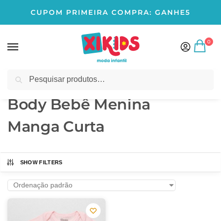
CUPOM PRIMEIRA COMPRA: GANHE5
0
Pesquisar
Início
Produtos marcados com a tag “Body Bebê Menina Manga Curta”
/
Body Bebê Menina
Manga Curta
SHOW FILTERS