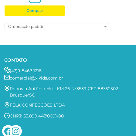
Comprar
CONTATO
(47)9 8467-1218
comercial@xikids.com.br
Rodovia Antônio Heil, KM 26 N°3539 CEP 88352502
Brusque/SC
FELK CONFECÇÕES LTDA
CNPJ: 53.899.447/0001-00