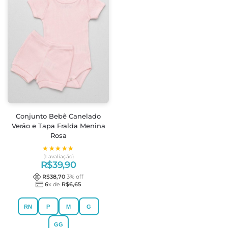
Conjunto Bebê Canelado
Verão e Tapa Fralda Menina
Rosa
★★★★★
★★★★★
(1 avaliação)
R$
39,90
R$
38,70
3
% off
6
x de
R$
6,65
RN
P
M
G
GG